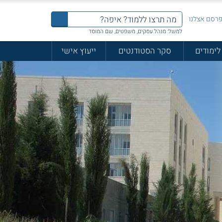
רסם אצלנו
למשל: מנהל עסקים, משפטים, שם המוסד
לימודים
סקר הסטודנטים
ייעוץ אישי