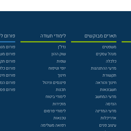
תארים מבוקשים
לימודי תעודה
פורום לי
משפטים
נדל"ן
פורום מנ
מנהל עסקים
שוק ההון
פורום מש
כלכלה
שפות
פורום תק
מדעי ההתנהגות
יופי וטיפוח
פורום כלכ
תקשורת
חינוך
פורום חינו
חינוך והוראה
פיננסים וניהול
פורום הנ
חשבונאות
תכנות
פורום פסי
מדעי המחשב
לימודי ביטוח
הנדסה
מזכירות
מדעי המדינה
לימודי פרסום
אדריכלות
טכנאות
עיצוב פנים
רפואה משלימה