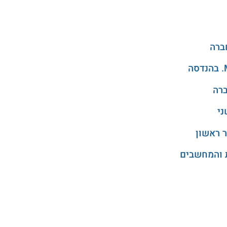
ני
 ראשון
 והמחשבים