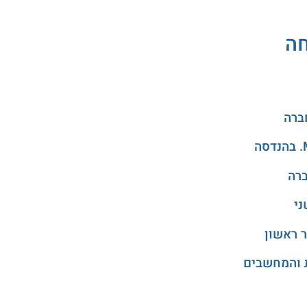
חה
ני
 ראשון
 והמחשבים