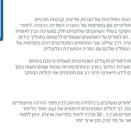
ות הפוליטית של חברות, מדינות, קבוצות ופרטים.
יטיים וגם בתפיסות של החברה והמדינה הרצויה. לימודי
להתמקד בשלל השחקנים שלוקחים חלק במערכת הבין לאומית
ת. הם לומדים על האמצעים שעומדים לרשותם בתהליך קידום
יה. דרך שילוב שני התחומים הסטודנטים דנים בתפיסות של
 הגומלין שלהם עם המדיה והמערכת הגלובלית.
ת לימודים מקבלים הסטודנטים תשתית נרחבת בתחום
רכת החינוך בארץ ובוחנים סוגיות שונות שמתרחשות בתוך
 לידע תיאורטי חיוני רב וגם מפתחים את יכולות המחקר
ודים משלבים בין למידה מרחוק לבין מפגי הדרכה פרונטליים
ת. כך יכולים הסטודנטים להתאים את קצב וזמני הלימוד
לצורכיהם האישיים וגם לבחור את מקום הלימודים מבין כ - 50 מרכזי לימוד בפרישה ארצית. ניתן ללמוד
על פני פרק זמן ארוך יותר.