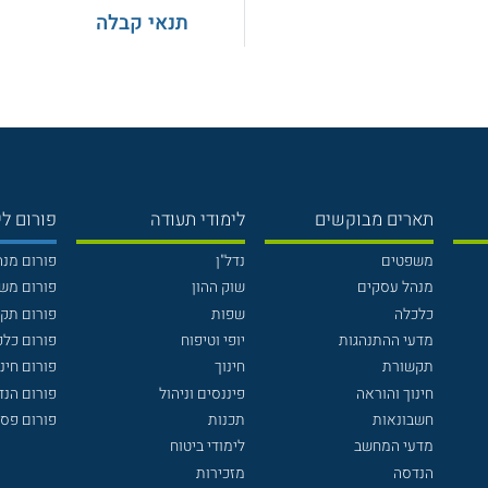
תנאי קבלה
תארים מבוקשים
לימודי תעודה
פורום לי
משפטים
נדל"ן
פורום מנ
מנהל עסקים
שוק ההון
פורום מש
כלכלה
שפות
פורום תק
מדעי ההתנהגות
יופי וטיפוח
פורום כלכ
תקשורת
חינוך
פורום חינו
חינוך והוראה
פיננסים וניהול
פורום הנ
חשבונאות
תכנות
פורום פסי
מדעי המחשב
לימודי ביטוח
הנדסה
מזכירות