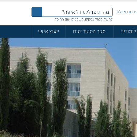
רסם אצלנו
למשל: מנהל עסקים, משפטים, שם המוסד
לימודים
סקר הסטודנטים
ייעוץ אישי