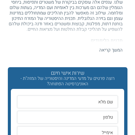
שלנו. ענפים אלה עוסקים בביקורת של משטרים ותפיסות, ביחסי
הגומלין שלהם הם מערכות בין לאומיות ועם המדיה, בעתות שלום
ומלחמה. שילוב זה מאפשר להבין תהליכים שמתחוללים במדינות
עצמן וגם בזירה הגלובלית. תכנית ההיסטוריה של המזרח התיכון
בוחנת דתות, מפלגות, קבוצות ומשטרים באזור ודנה ביכולת שלהם
להשפיע על תהליכי קבלת החלטות ועל מציאות החיים.
תכנית הלימודים
המשך קריאה
לימודי מדעי המדינה
חוקרים את ההתנהגות הפוליטית של מדינות,
חברות ופרטים במטרה להבין את אופיים של משטרים שונים
ולהציג תפיסות של מדינה וחברה.
לימודי יחסים בינלאומיים
מתמקדים בשחקנים שלוקחים חלק במערכת בהבין לאומית
שירות אישי חינם
ומעצבים אותה, כגון מוסדות, מדינות וארגונים לא ממשלתיים. הם
רוצה פרטים על מדעי המדינה והיסטוריה של המזה"ת -
עוסקים באמצעים לקידום אינטרסים כמו משא ומתן, דיפלומטיה
האוניברסיטה הפתוחה?
ומלחמה. במסגרת המסלול להיסטוריה של המזרח התיכון,
הסטודנטים בוחנים אישים, סוגיות ואירועים מהתקופות השונות
שהשפיעו על האזור והעולם בכלל.
קראו עוד על
לימודי מדעי המדינה ומזרח תיכון
מתכונת הלימוד