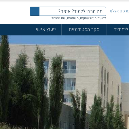
רסם אצלנו
למשל: מנהל עסקים, משפטים, שם המוסד
לימודים
סקר הסטודנטים
ייעוץ אישי