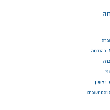
חה
ני
 ראשון
 והמחשבים