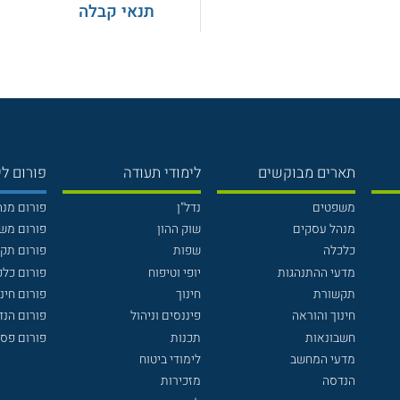
תנאי קבלה
תארים מבוקשים
לימודי תעודה
פורום לי
משפטים
נדל"ן
פורום מנ
מנהל עסקים
שוק ההון
פורום מש
כלכלה
שפות
פורום תק
מדעי ההתנהגות
יופי וטיפוח
פורום כלכ
תקשורת
חינוך
פורום חינו
חינוך והוראה
פיננסים וניהול
פורום הנ
חשבונאות
תכנות
פורום פסי
מדעי המחשב
לימודי ביטוח
הנדסה
מזכירות