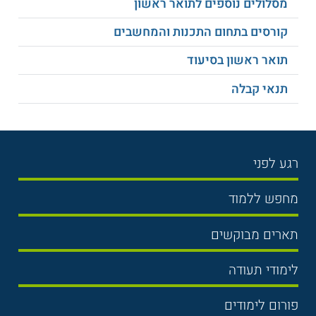
מסלולים נוספים לתואר ראשון
קורסים בתחום התכנות והמחשבים
תואר ראשון בסיעוד
תנאי קבלה
רגע לפני
בחירת לימודים
מחפש ללמוד
תנאי קבלה
תואר ראשון
תארים מבוקשים
שכר לימוד
תואר שני
משפטים
אוניברסיטה
לימודי תעודה
הכנה לבגרות
מנהל עסקים
מכללות
נדל"ן
מכינות
פורום לימודים
כלכלה