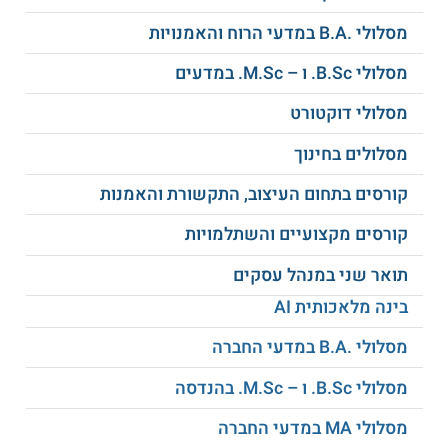
בייעוץ והשמה, באמצעי התקשורת השונים ככתבים, עורכים,
מסלולי .B.A במדעי הרוח והאמנויות
מפיקים ועוד אפשרויות מגוונות לתעסוקה.
מסלולי B.Sc. ו – M.Sc. במדעים
למידע נוסף לחצו:
האוניברסיטה הפתוחה
מסלולי דוקטורט
מסלולים בחינוך
קורסים בתחום העיצוב, התקשורת והאמנות
קורסים מקצועיים והשתלמויות
תואר שני במנהל עסקים
בינה מלאכותית AI
מסלולי .B.A במדעי החברה
מסלולי B.Sc. ו – M.Sc. בהנדסה
מסלולי MA במדעי החברה