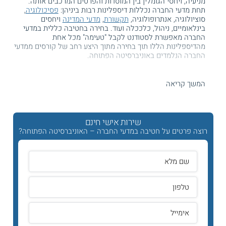
מניעיה, ויחסי הגומלין בין המוסדות והפרטים המרכבים אותה.
תחת מדעי החברה נכללות דיספלינות רבות ביניהן:
פסיכולוגיה
,
סוציולוגיה, אנתרופולוגיה,
תקשורת
,
מדעי המדינה
ויחסים
בינלאומיים, ניהול, כלככלה ועוד. בחירה בחטיבה כללית במדעי
החברה מאפשרת לסטודנט לקבל "טעימה" מכל אחת
מהדיספלינות הללו תוך בחירה מתוך היצע רחב של קורסים ממדעי
החברה הנלמדים באוניברסיטה הפתוחה.
הקורסים השונים המוצעים בלימודי החטיבה הכללית למדעי
החברה מקנים לסטודנט את התשתית המחקרית למדעי החברה,
המשך קריאה
מדע שאינו נחשב למדע מדוייק "קלאסי" בעל מתודולוגיות מחקר
ייחודיות משלו. במהלך הקורסים השונים נלמדות שיטות מחקר
המאפיינות את מדעי החברה כאשר לכל אחת מהדיספלינות שיטת
מחקר ייחודית משלה.
שירות אישי חינם
רוצה פרטים על חטיבה במדעי החברה – האוניברסיטה הפתוחה?
תוכנית לימודים זו תהווה בסיס להמשך ללמודים לתואר שני
בתחום מדעי החברה. במהלך הלימודים לחטיבה כללית במדעי
החברה הסטודנט יכול לבחור את הדיספלינה שבה היה מעוניין
להמשיך את הלימודים.
תוכנית הלימודים
הקורסים בחוג ללימודי מדעי החברה רבים ומגוונים כיוון והם
מכילים דיסיפלינות רבות כגון:
סוציולוגיה
, פסיכולוגיה, תקשורת,
כלכלה,
חינוך
ועוד.