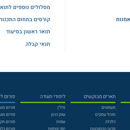
מסלולים נוספים לתואר
אמנות
קורסים בתחום התכנות
תואר ראשון בסיעוד
תנאי קבלה
תארים מבוקשים
לימודי תעודה
פורום לי
משפטים
נדל"ן
פורום מנ
מנהל עסקים
שוק ההון
פורום מש
כלכלה
שפות
פורום תק
מדעי ההתנהגות
יופי וטיפוח
פורום כלכ