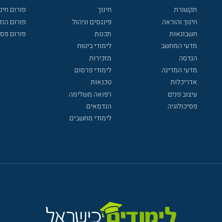
תקשורת
חינוך
פורום חינו
חינוך והוראה
פיננסים וניהול
פורום הנ
חשבונאות
תכנות
פורום פסי
מדעי המחשב
לימודי ביטוח
הנדסה
מזכירות
מדעי המדינה
לימודי פרסום
אדריכלות
טכנאות
עיצוב פנים
רפואה משלימה
פסיכולוגיה
הנדסאים
לימודי מחשבים