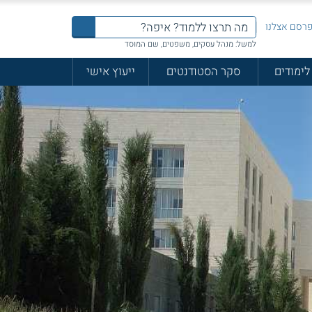
רסם אצלנו
למשל: מנהל עסקים, משפטים, שם המוסד
לימודים
סקר הסטודנטים
ייעוץ אישי