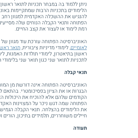
ניתן ללמוד בה במבחר תכניות לתואר ראשון
הלימודים בתכניות הרבות שמתקיימות באונ
להנגיש את ההשכלה האקדמית למגוון רחב ש
הפתוחה ותנאי הקבלה הנוחים שלה מסייעים 
רמת לימוד או לעצור את קצב החיים.
האוניברסיטה הפתוחה עורכת עוד מגוון של ת
לאומיים
, לימודי מדיניות ציבורית,
תואר ראשו
ראשון בתיאטרון, לימודי תולדות האמנות, לי
לתכניות לתואר שני כגון תואר שני בלימודי 
תנאי קבלה
האוניברסיטה הפתוחה אינה דורשת מן המועמ
הבגרות או את הציון בפסיכומטרי. בהתאם ל
הקודמים שלהם אלא להוכיח את היכולות האי
הפתוחה שמה דגש ניכר על המצוינות האקדמי
את הלימודים בהצלחה. תנאי הקבלה הגמישי
חיילים משוחררים, תלמידים בתיכון, הורים ו
תעודה