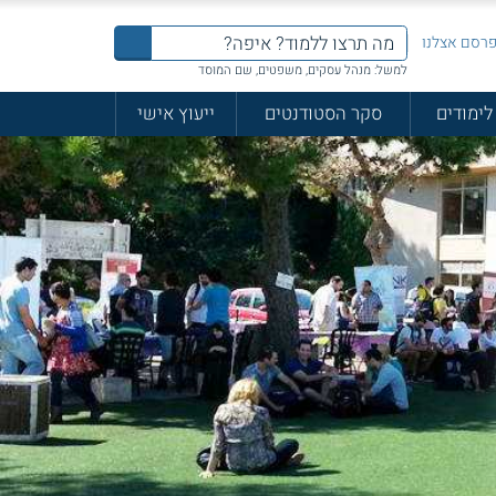
רסם אצלנו
למשל: מנהל עסקים, משפטים, שם המוסד
לימודים
סקר הסטודנטים
ייעוץ אישי