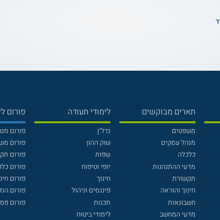
ד
תארים מבוקשים
לימודי תעודה
פורום לי
משפטים
נדל"ן
פורום מנ
מנהל עסקים
שוק ההון
פורום מש
כלכלה
שפות
פורום תק
מדעי ההתנהגות
יופי וטיפוח
פורום כלכ
תקשורת
חינוך
פורום חינו
חינוך והוראה
פיננסים וניהול
פורום הנ
חשבונאות
תכנות
פורום פסי
מדעי המחשב
לימודי ביטוח