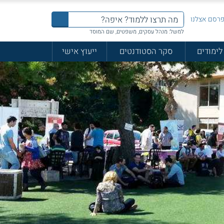
רסם אצלנו
למשל: מנהל עסקים, משפטים, שם המוסד
לימודים
סקר הסטודנטים
ייעוץ אישי