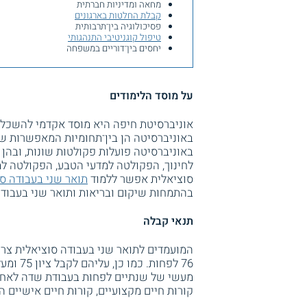
מחאה ומדיניות חברתית
קבלת החלטות בארגונים
פסיכולוגיה בין־תרבותית
טיפול קוגניטיבי התנהגותי
יחסים בין־דוריים במשפחה
על מוסד הלימודים
אוניברסיטת חיפה היא מוסד אקדמי להשכלה
באוניברסיטה הן בין־תחומיות המאפשרות שי
באוניברסיטה פועלות פקולטות שונות, ובהן
לחינוך, הפקולטה למדעי הטבע, הפקולטה ל
סוציאלית אפשר ללמוד
תואר שני בעבודה 
בהתמחות שיקום ובריאות ותואר שני בעבודה
תנאי קבלה
המועמדים לתואר שני בעבודה סוציאלית צריכ
76 לפחו
מעשי של שנתיים לפחות בעבודת שדה לאחר
קורות חיים מקצועיים, קורות חיים אישיים