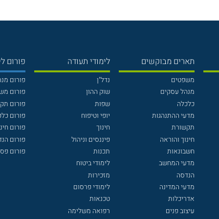
תארים מבוקשים
לימודי תעודה
פורום לי
משפטים
נדל"ן
פורום מנ
מנהל עסקים
שוק ההון
פורום מש
כלכלה
שפות
פורום תק
מדעי ההתנהגות
יופי וטיפוח
פורום כלכ
תקשורת
חינוך
פורום חינו
חינוך והוראה
פיננסים וניהול
פורום הנ
חשבונאות
תכנות
פורום פסי
מדעי המחשב
לימודי ביטוח
הנדסה
מזכירות
מדעי המדינה
לימודי פרסום
אדריכלות
טכנאות
עיצוב פנים
רפואה משלימה