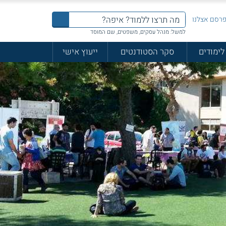
רסם אצלנו
למשל: מנהל עסקים, משפטים, שם המוסד
לימודים
סקר הסטודנטים
ייעוץ אישי