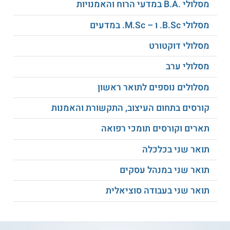
מתקבלים מי שהשלימו לימודי גיאוגרפיה בציון
מסלולי .B.A במדעי הרוח והאמנויות
82 לפחות ולא פחות מ - 76 בחוג השני.
מסלולי B.Sc. ו – M.Sc. במדעים
מסלולי דוקטורט
מתקבלים גם מועמדים שלא סיימו תואר
ראשון בגיאוגרפיה, בתנאים זהים לסטודנטים
מסלולי ערב
כמפורט לעיל, במסלול א', במסלול ב'
ובתכניות השונות. במקרים מסוימים וועדת ה -
מסלולים נוספים לתואר ראשון
MA החוגית רשאית לדרוש לימודי השלמה
קורסים בתחום העיצוב, התקשורת והאמנות
ומבחן GRE.
תארים וקורסים תומכי רפואה
תואר שני בכלכלה
מה הסיכויים שלך להתקבל?
מחשבון סיכויי
קבלה
תואר שני במנהל עסקים
תואר שני בעבודה סוציאלית
תעודה
לבוגרי התכנית אשר משלימים בהצלחה את כל חובותיהם במסלול
ניתן תואר שני בגיאוגרפיה ולימודי הסביבה מטעם אוניברסיטת
חיפה.