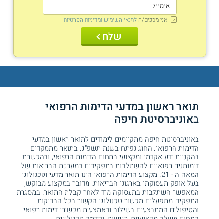
אני מסכים/ה
לתנאי השימוש
ומדיניות הפרטיות
שלח
תואר ראשון במדעי הדימות הרפואי
באוניברסיטת חיפה
באוניברסיטת חיפה מתקיימים לימודים לתואר ראשון במדעי
הדימות הרפואי. החוג נפתח בשנת תשפ"ג. בתואר מתמקדים
בהקניית ידע אקדמי ומקצועי בתחום הדימות הרפואי, ובהכשרת
דימותנים רפואיים להשתלבות בתפקידים במערכת הבריאות של
המאה ה - 21. מקצוע הדימות הרפואי הינו תואר מדעי וטכנולוגי
בעל אופק תעסוקתי בארגוני הבריאות. מדובר במקצוע מבוקש,
המאפשר השתלבות בתעסוקה מיד לאחר קבלת התואר. במסגרת
התפקיד, מתפעלים מכשור טכנולוגי הקשור בכל הבדיקות
והטיפולים המתבצעים בשילוב ובאמצעות מכשירי דימות רפואי.
התחום משלב מקצועיות, רגישות, וקדמה טכנולוגית.