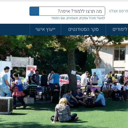
רסם אצלנו
למשל: מנהל עסקים, משפטים, שם המוסד
לימודים
סקר הסטודנטים
ייעוץ אישי