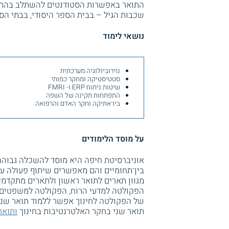
התואר באפשרות הסטודנטים להשתלב בהתמחו
שכבות הגיל – בבית הספר היסודי, בבתי הספ
נושאי לימוד
נוירוביולוגיה מערכתית
סטטיסטיקה ומחקר כמותי
שיטות ניתוח ERP ו- FMRI
התפתחות תקינה של השפה
ביו־אתיקה וחקר האדם והרפואה
על מוסד הלימודים
אוניברסיטת חיפה היא מוסד להשכלה גבוהה
בין־תחומיים והם מאפשרים שיתוף פעולה עם
מגוון תארים לתואר ראשון ולתארים מתקדמ
הפקולטה למדעי הרוח, הפקולטה למשפטים
של הפקולטה לחינוך אפשר ללמוד תואר שני 
תואר שני בחקר האלטרנטיבות בחינוך
ותואר