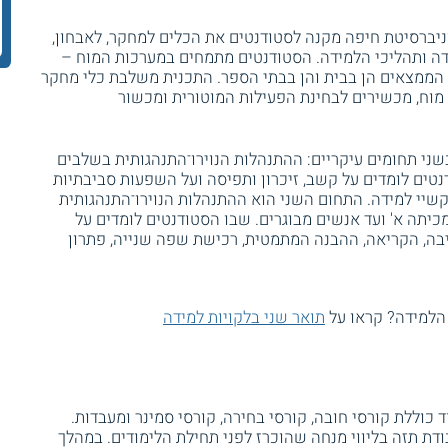
ניברסיטת חיפה מקנה לסטודנטים את הכלים למחקר, לאבחון,
דה ותהליכי הלמידה. הסטודנטים מתמחים במערכות המוח –
דים ליישם את הממצאים הן בבית והן בבתי הספר. התכנית משלבת כלי מחקר
ת מוח, מכשירים לבחינת הפעילות המוטורית ומכשור
י תחומים עיקריים: ההתנהלות הנוירו־התנהגותית בשלבים
טים לומדים על קשב, זיכרון ותפיסה ועל השפעות סביבתיות
שיי למידה. התחום השני הוא ההתנהלות הנוירו־התנהגותית
כיתה א' ועד אנשים מבוגרים. שבו הסטודנטים לומדים על
בה, הקריאה, ההבנה המתמטית, רכישת שפה שנייה, פתרון
הלמידה? קראו על
תואר שני בלקויות למידה
כוללת קורסי חובה, קורסי בחירה, קורסי סמינר ומעבדות.
ת תזה בליווי מנחה שהוכרז לפני תחילת הלימודים. במהלך