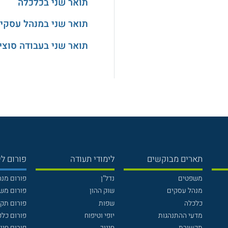
תואר שני בכלכלה
תואר שני במנהל עסקי
תואר שני בעבודה סוצי
תארים מבוקשים
לימודי תעודה
פורום לי
משפטים
נדל"ן
פורום מנ
מנהל עסקים
שוק ההון
פורום מש
כלכלה
שפות
פורום תק
מדעי ההתנהגות
יופי וטיפוח
פורום כלכ
תקשורת
חינוך
פורום חינו