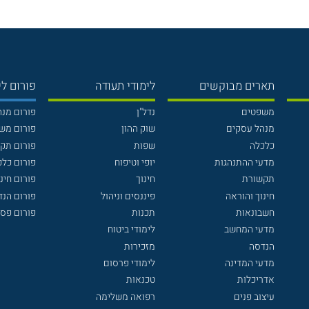
תארים מבוקשים
לימודי תעודה
פורום לי
משפטים
נדל"ן
פורום מנ
מנהל עסקים
שוק ההון
פורום מש
כלכלה
שפות
פורום תק
מדעי ההתנהגות
יופי וטיפוח
פורום כלכ
תקשורת
חינוך
פורום חינו
חינוך והוראה
פיננסים וניהול
פורום הנ
חשבונאות
תכנות
פורום פסי
מדעי המחשב
לימודי ביטוח
הנדסה
מזכירות
מדעי המדינה
לימודי פרסום
אדריכלות
טכנאות
עיצוב פנים
רפואה משלימה