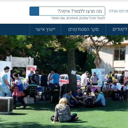
רסם אצלנו
למשל: מנהל עסקים, משפטים, שם המוסד
לימודים
סקר הסטודנטים
ייעוץ אישי