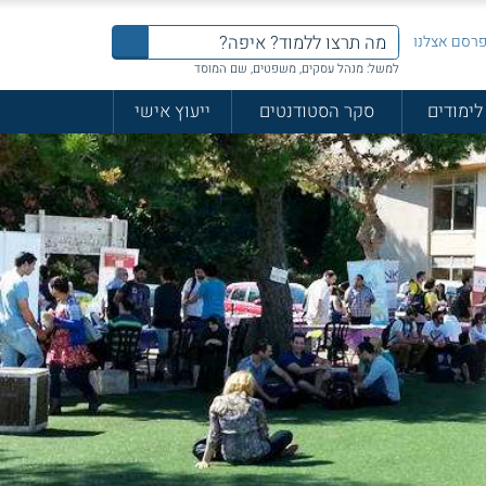
רסם אצלנו
למשל: מנהל עסקים, משפטים, שם המוסד
לימודים
סקר הסטודנטים
ייעוץ אישי