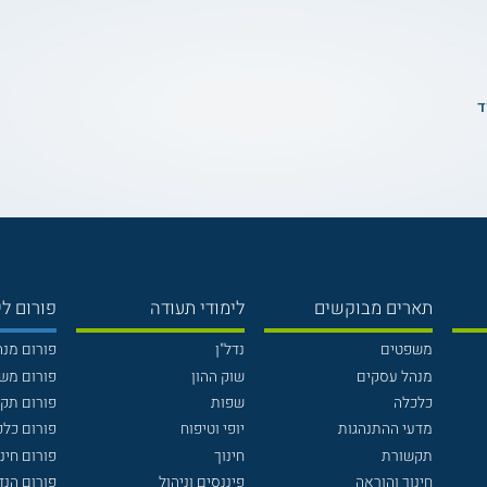
ד
תארים מבוקשים
לימודי תעודה
פורום לי
משפטים
נדל"ן
פורום מנ
מנהל עסקים
שוק ההון
פורום מש
כלכלה
שפות
פורום תק
מדעי ההתנהגות
יופי וטיפוח
פורום כלכ
תקשורת
חינוך
פורום חינו
חינוך והוראה
פיננסים וניהול
פורום הנ