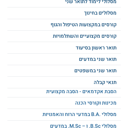
מסלולי לימוד לתואר שני
והתפתחותה תוך בחינת תהליכים תקינים
ולוקים.
מסלולים בחינוך
קורסים במקצועות הטיפול והגוף
התמחות במחשבים בחינוך (בשיתוף המגמה
קורסים מקצועיים והשתלמויות
לטכנולוגיה בחוג ללמידה הוראה והדרכה) -
התמחות זו נועדה לבסס ולחקור את יחסי
תואר ראשון בסיעוד
הגומלין בין תהליכים חינוכיים וטכנולוגיות
חדשניות כגון מחשבים, תקשוב ואינטרנט.
תואר שני במדעים
סטודנטים בהתמחות זו יהוו חלק מהמאמץ
תואר שני במשפטים
להטמעת הטכנולוגיות השונות במערכת החינוך
המיוחד.
תנאי קבלה
הלימודים נוגעים בנושאים שונים כגון: למידה
הסבת אקדמאים - הסבה מקצועית
בסביבה עתירת טכנולוגיה, טכנולוגיית סיוע,
מכינות וקורסי הכנה
תיאוריות מתקדמות במחשבים בחינוך המיוחד
ולמידה תוך כדי התנסות חושית בסביבות
מסלולי .B.A במדעי הרוח והאמנויות
ממוחשבות.
מסלולי B.Sc. ו – M.Sc. במדעים