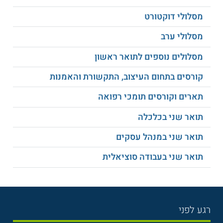
מסלולי דוקטורט
בתום הלימודים מקבלים הבוגרים תואר שני בגרונטולוגיה, מטעם
אוניברסיטת חיפה. ןלאחר קבלת התואר יכולים הבוגרים להשתלב
מסלולי ערב
ככוח אדם מקצועי ומיומן בתחומי טיפול וניהול שירותי הבריאות
והרווחה לזקנים.
מסלולים נוספים לתואר ראשון
למידע נוסף לחצו:
אוניברסיטת חיפה
קורסים בתחום העיצוב, התקשורת והאמנות
תארים וקורסים תומכי רפואה
תואר שני בכלכלה
תואר שני במנהל עסקים
תואר שני בעבודה סוציאלית
רגע לפני