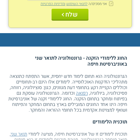
אני מסכים/ה
לתנאי השימוש
ומדיניות הפרטיות
שלח
החוג ללימודי הזקנה - גרונטולוגיה לתואר שני
באוניברסיטת חיפה
הגרונטולוגיה הוא תחום לימוד חדש יחסית, אשר התפתח כתוצאה
מתהליכי הזדקנות האוכלוסייה. לימודים אלו הינם רב-תחומיים
וכוללים הקניית רקע בתחומי דעת מגוונים, כגון: סוציולוגיה, רווחה,
פסיכולוגיה, ביולוגיה,
רפואה
וכדומה. הגרונטולוגיה עוסקת גם
בפיתוח ומחקר בתחום הזקנה. החוג ללימודי זקנה של אוניברסיטת
חיפה הינו אחד החוגים המובילים בארץ בתחום המחקר והפיתוח
ושואף למצוינות אקדמית בכל תחומי ההוראה והמחקר.
תוכנית הלימודים
תוכנית לימודים זו של אוניברסיטת חיפה, מציעה לימודי
תואר שני
,
תואר מוסמך בגרונטולוגיה. מטרת תוכנית לימודים זו היא פיתוח