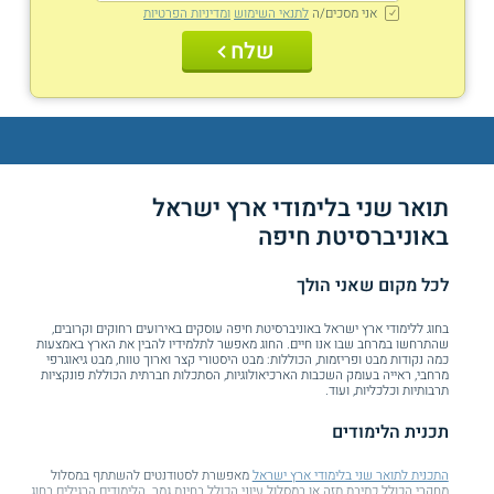
אני מסכים/ה
לתנאי השימוש
ומדיניות הפרטיות
שלח
תואר שני בלימודי ארץ ישראל
באוניברסיטת חיפה
לכל מקום שאני הולך
בחוג ללימודי ארץ ישראל באוניברסיטת חיפה עוסקים באירועים רחוקים וקרובים,
שהתרחשו במרחב שבו אנו חיים. החוג מאפשר לתלמידיו להבין את הארץ באמצעות
כמה נקודות מבט ופריזמות, הכוללות: מבט היסטורי קצר וארוך טווח, מבט גיאוגרפי
מרחבי, ראייה בעומק השכבות הארכיאולוגיות, הסתכלות חברתית הכוללת פונקציות
תרבותיות וכלכליות, ועוד.
תכנית הלימודים
התכנית לתואר שני בלימודי ארץ ישראל
מאפשרת לסטודנטים להשתתף במסלול
מחקרי הכולל כתיבת תזה או במסלול עיוני הכולל בחינת גמר. הלימודים הרגילים בחוג