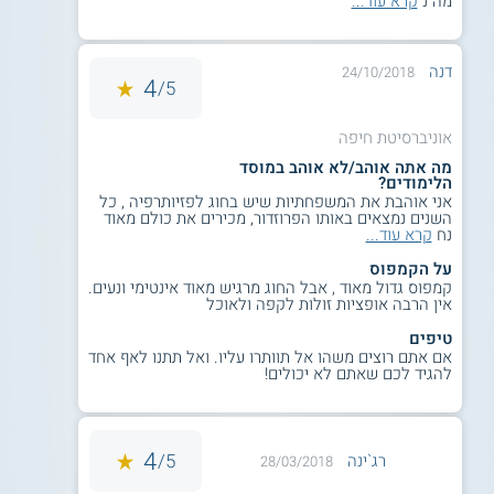
מה נ
קרא עוד...
דנה
24/10/2018
4
5/
אוניברסיטת חיפה
מה אתה אוהב/לא אוהב במוסד
הלימודים?
אני אוהבת את המשפחתיות שיש בחוג לפזיותרפיה , כל
השנים נמצאים באותו הפרוזדור, מכירים את כולם מאוד
נח
קרא עוד...
על הקמפוס
קמפוס גדול מאוד , אבל החוג מרגיש מאוד אינטימי ונעים.
אין הרבה אופציות זולות לקפה ולאוכל
טיפים
אם אתם רוצים משהו אל תוותרו עליו. ואל תתנו לאף אחד
להגיד לכם שאתם לא יכולים!
4
5/
רג`ינה
28/03/2018