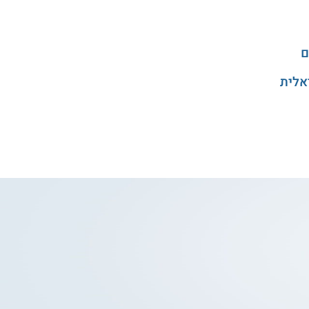
ם
אלית