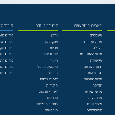
תארים מבוקשים
לימודי תעודה
פורום לי
משפטים
נדל"ן
פורום מנ
מנהל עסקים
שוק ההון
פורום מש
כלכלה
שפות
פורום תק
מדעי ההתנהגות
יופי וטיפוח
פורום כלכ
תקשורת
חינוך
פורום חינו
חינוך והוראה
פיננסים וניהול
פורום הנ
חשבונאות
תכנות
פורום פסי
מדעי המחשב
לימודי ביטוח
הנדסה
מזכירות
מדעי המדינה
לימודי פרסום
אדריכלות
טכנאות
עיצוב פנים
רפואה משלימה
פסיכולוגיה
הנדסאים