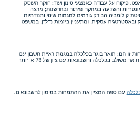
ט, פיקוח על עבודה כאמצעי סינון ועוד; חוקר העוסק
ונטריות והשקעה במחקר ופיתוח ובחדשנות; מרצה
טת קולומביה הבודק גורמים למגמות שינוי ותנודתיות
ק ובאסטרטגיה עסקית, ומתעניין ביזמות נדל"ן, במשפט
ת זו הם: תואר בוגר בכלכלה במגמת ראיית חשבון עם
ממוצע כולל של 78 ומעלה, או לחילופין - תואר משולב בכלכלה וחשבונאות עם ציון של 78 או יותר
לכלה
עם ספח המציין את ההתמחות במימון לחשבונאים.