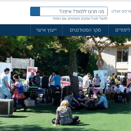
רסם אצלנו
למשל: מנהל עסקים, משפטים, שם המוסד
לימודים
סקר הסטודנטים
ייעוץ אישי