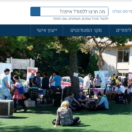
רסם אצלנו
למשל: מנהל עסקים, משפטים, שם המוסד
לימודים
סקר הסטודנטים
ייעוץ אישי