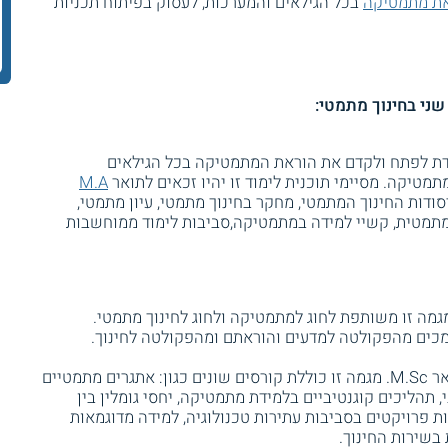
ת מתמטיקה
בכל הגילאים והמערכות, לעסוק בפיתוח תכניות
שני בחינוך מתמטי:
עדת לפתח ולקדם את הוראת המתמטיקה בכל הגילאים
מטיקה. מסיימי תוכנית לימוד זו יהיו זכאים לתואר
M.A
יסודות החינוך המתמטי, מחקר בחינוך מתמטי, עיון מתמטי,
תמטית, קשיי למידה במתמטיקה,סביבות לימוד ממוחשבות
מה זו משותפת לחוג למתמטיקה ולחוג לחינוך מתמטי.
מכים מהפקולטה למדעים והוראתם ומהפקולטה לחינוך.
כמו כן, סטודנטים אלו יהיו זכאים לתואר M.Sc. מגמה זו כוללת קורסים שונים כגון: אתגרים מתמטיים
, תהליכים קוגנטיביים בלמידת מתמטיקה, יחסי גומלין בין
פרויקטים בסביבות עתירות טכנולוגיה, למידה מדוגמאות
 בשירות החינוך.