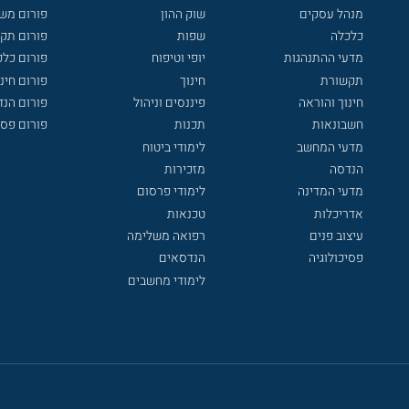
מנהל עסקים
שוק ההון
פורום מש
כלכלה
שפות
פורום תק
מדעי ההתנהגות
יופי וטיפוח
פורום כלכ
תקשורת
חינוך
פורום חינו
חינוך והוראה
פיננסים וניהול
פורום הנ
חשבונאות
תכנות
פורום פסי
מדעי המחשב
לימודי ביטוח
הנדסה
מזכירות
מדעי המדינה
לימודי פרסום
אדריכלות
טכנאות
עיצוב פנים
רפואה משלימה
פסיכולוגיה
הנדסאים
לימודי מחשבים