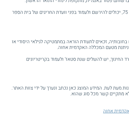
ברשותם פטור באנגלית, מתקופת לימודי התואר הראשון.
מי שהממוצע הסופי שלהם בתואר נמוך מ – 75, יכולים להירשם ולעמוד בפני וועדת החריגים של בית הספר
בחובותיה, זכאים לתעודת הוראה במתמטיקה לגילאי היסודי או
 ניתנת מטעם המכללה האקדמית אחוה.
 החינוך, יש להשלים שנת סטאז' ולעמוד בקריטריונים
ת מעת לעת. המידע המוצג כאן נכתב ונערך על ידי צוות האתר.
א מתקיים קשר מכל סוג שהוא.
קדמית אחוה