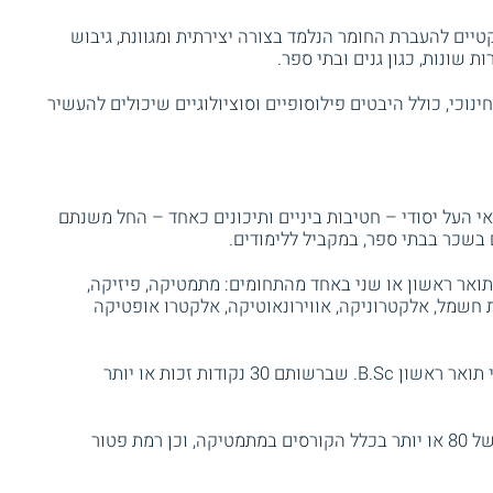
קטיים להעברת החומר הנלמד בצורה יצירתית ומגוונת, גיבוש
 שונות, כגון גנים ובתי ספר.
וכי, כולל היבטים פילוסופיים וסוציולוגיים שיכולים להעשיר
 העל יסודי – חטיבות ביניים ותיכונים כאחד – החל משנתם
 בשכר בבתי ספר, במקביל ללימודים.
תואר ראשון או שני באחד מהתחומים: מתמטיקה, פיזיקה,
 חשמל, אלקטרוניקה, אווירונאוטיקה, אלקטרו אופטיקה
מעבר לכך, יכולים להשתתף בתכנית גם בעלי תואר ראשון B.Sc. שברשותם 30 נקודות זכות או יותר
תנאי הקבלה לתואר זה הם ממוצע משוקלל של 80 או יותר בכלל הקורסים במתמטיקה, וכן רמת פטור