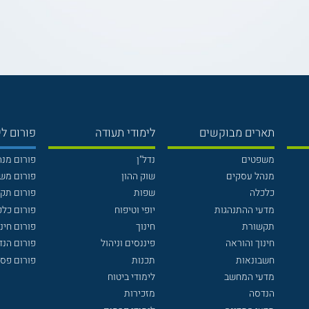
תארים מבוקשים
לימודי תעודה
פורום לי
משפטים
נדל"ן
פורום מנ
מנהל עסקים
שוק ההון
פורום מש
כלכלה
שפות
פורום תק
מדעי ההתנהגות
יופי וטיפוח
פורום כלכ
תקשורת
חינוך
פורום חינו
חינוך והוראה
פיננסים וניהול
פורום הנ
חשבונאות
תכנות
פורום פסי
מדעי המחשב
לימודי ביטוח
הנדסה
מזכירות