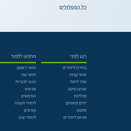
כל המסלולים
רגע לפני
מחפש ללמוד
בחירת לימודים
תואר ראשון
תנאי קבלה
תואר שני
שכר לימוד
הכנה לבגרות
אוניברסיטה
מכינות
מכללות
הנדסאים
ימים פתוחים
לימודי תעודה
מלגות
קורסים
פורום לימודים
לימודי ערב