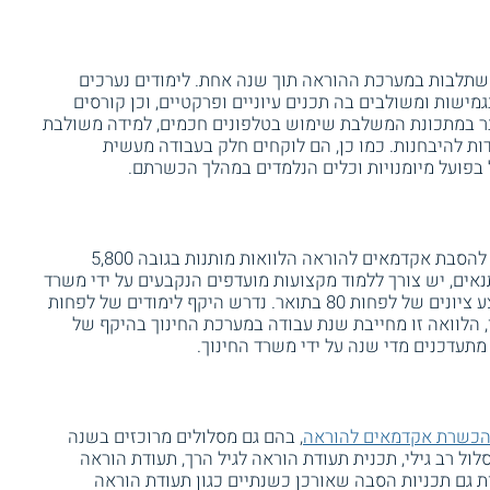
שתלבות במערכת ההוראה תוך שנה אחת. לימודים נערכים
מישות ומשולבים בה תכנים עיוניים ופרקטיים, וכן קורסים
בר במתכונת המשלבת שימוש בטלפונים חכמים, למידה משולבת
דות להיבחנות. כמו כן, הם לוקחים חלק בעבודה מעשית
בפועל מיומנויות וכלים הנלמדים במהלך הכשרתם.
במשרד החינוך מציעים למשתתפים בתכנית להסבת אקדמאים להוראה הלוואות מותנות בגובה 5,800
אים, יש צורך ללמוד מקצועות מועדפים הנקבעים על ידי משרד
החינוך לשנה אחת בלבד, וכן יש להציג ממוצע ציונים של לפחות 80 בתואר. נדרש היקף לימודים של לפחות
ן, הלוואה זו מחייבת שנת עבודה במערכת החינוך בהיקף של
תעדכנים מדי שנה על ידי משרד החינוך.
כשרת אקדמאים להוראה
, בהם גם מסלולים מרוכזים בשנה
ול רב גילי, תכנית תעודת הוראה לגיל הרך, תעודת הוראה
ות גם תכניות הסבה שאורכן כשנתיים כגון תעודת הוראה