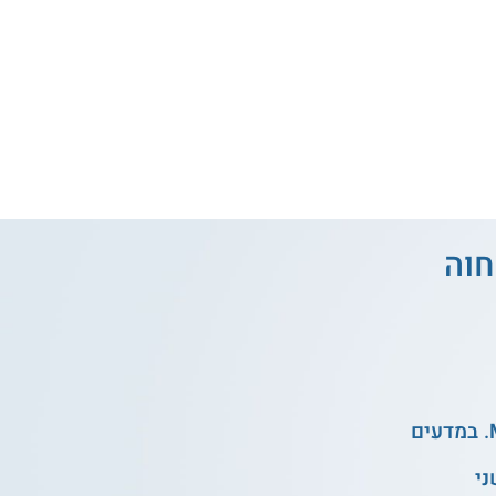
חוה
ני