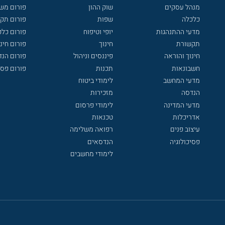
מנהל עסקים
שוק ההון
פורום מש
כלכלה
שפות
פורום תק
מדעי ההתנהגות
יופי וטיפוח
פורום כלכ
תקשורת
חינוך
פורום חינו
חינוך והוראה
פיננסים וניהול
פורום הנ
חשבונאות
תכנות
פורום פסי
מדעי המחשב
לימודי ביטוח
הנדסה
מזכירות
מדעי המדינה
לימודי פרסום
אדריכלות
טכנאות
עיצוב פנים
רפואה משלימה
פסיכולוגיה
הנדסאים
לימודי מחשבים