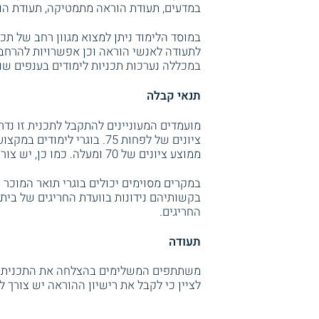
במדעים, תעודת הוראה מתמטיקה, תעודת הורא
במוסד הלימוד ניתן למצוא מגוון רחב של תכנ
לתעודה לאנשי הוראה וכן אפשרויות להרחבת 
במכללה נערכות תכניות לימודים בענפים שו
תנאי קבלה
מועמדים המעוניינים להתקבל לתכנית זו נדר
ממוצע ציונים של 70 ומעלה. כמו כן, יש צורך ברמת פטור אקדמי בשפה האנגלית מן התואר הראשון.
במקרים מסוימים יכולים בוגרי תואר המוכר 
בקשותיהם נידונות בוועדת החריגים של בית
החריגים.
תעודה
משתתפים המשלימים בהצלחה את התכנית זכ
לציין כי לקבל את רישיון ההוראה יש צורך 