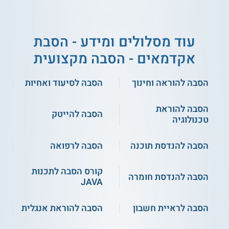
הסטודנטים, ובהם הם נדרשים להשתתף.
נוסף על הקורסים הפרונטליים ועל ההתנסות המעשית, הסטודנטים
נדרשים גם להשתתף במספר קורסים שנערכים בסביבות למידה
עוד מסלולים ומידע - הסבת
מקוונות.
אקדמאים - הסבה מקצועית
קיים היצע מלגות והלוואות ייעודיות עבור סטודנטים בתכנית זו,
וביניהן הלוואות מותנות מטעם משרד החינוך, המיועדות למצטיינים
שלומדים ברשימת המקצועות המתעדכנים מדי שנה, כולל עמידה
הסבה להוראה וחינוך
הסבה לסיעוד ואחיות
בדרישות נוספות. מומלץ לבדוק את התנאים מול משרד החינוך.
הסבה להוראת
נושאי הלימוד
הסבה להייטק
טכנולוגיה
ביקורת ופרשנות
הסבה להנדסת תוכנה
הסבה לרפואה
פואטיקה ספרותית
פדגוגיה ודידקטיקה
קורס הסבה לתכנות
ספרות העולם ועם ישראל
הסבה להנדסת חומרה
JAVA
חינוך לניתוח עצמאי של יצירות
מושגי יסוד וחשיבה מדעית בספרות
ועוד
הסבה לראיית חשבון
הסבה להוראת אנגלית