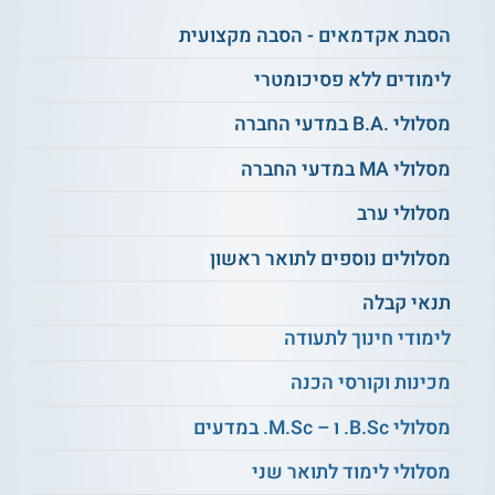
מעת לעת. המידע המוצג כאן נכתב ונערך על ידי
צוות האתר. למען הסר ספק בין האתר למוסד
הסבת אקדמאים - הסבה מקצועית
הלימודים לא מתקיים קשר מכל סוג שהוא.
לימודים ללא פסיכומטרי
למידע נוסף לחצו:
מכללת אחוה- המכללה
מסלולי .B.A במדעי החברה
האקדמית אחוה
מסלולי MA במדעי החברה
מסלולי ערב
מסלולים נוספים לתואר ראשון
תנאי קבלה
לימודי חינוך לתעודה
מכינות וקורסי הכנה
מסלולי B.Sc. ו – M.Sc. במדעים
מסלולי לימוד לתואר שני