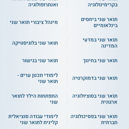
בקרימינולוגיה
ואנתרופולוגיה
יכולים להשתתף בתכנית בוגרי תואר ראשון, שממוצעו לכל הפחות
85. על המועמדים להחזיק בניסיון מקצועי הן מעבודה בבתי ספר,
תואר שני ביחסים
מסגרות לגיל הרך או מסגרות בלתי פורמליות, והן מעבודה בטיפול,
מינהל ציבורי תואר שני
בינלאומיים
ייעוץ או שירות לקהילה.
מעבר לכך, המועמדים נדרשים לעמוד בהצלחה בתהליך מיון,
תואר שני במדעי
במסגרתו הם משתתפים בראיון קבלה שבוחן את התאמתם לתואר
תואר שני בלוגיסטיקה
המדינה
השני.
כמו כן, קיימת דרישה ללימודי השלמה, עבור מי שבעת לימודיהם
תואר שני בחינוך
תואר שני בגישור
לתואר הראשון לא השתתפו בקורסים הבאים: פסיכולוגיה
התפתחותית, פסיכולוגיה של גיל הנעורים, פסיכולוגיה חברתית,
פסיכופתולוגיה, לקויות למידה, ותיאוריות אישיות.
לימודי תכנון ערים -
תואר שני בדמוקרטיה
תואר שני
על הסטודנטים לסיים קורסים אלו בציון 80 ומעלה בכל אחד מהם,
כאשר הממוצע הכולל שלהם הוא 85 ומעלה.
תואר שני בסוציולוגיה
התפתחות הילד לתואר
ארגונית
שני
למידע על
הסבת אקדמאים לייעוץ חינוכי
תואר שני בפסיכולוגיה
לימודי עבודה סוציאלית
חברתית
קלינית לתואר שני
תעודה