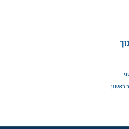
וך
ני
 ראשון