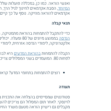
ואנשי הוראה. כמו כן, במכללה פועלות שלל
המיוחד
, הסבת אקדמאים לחינוך לגיל הרך, ה
אקדמאים להוראה מוזיקה. נוסף על כך קיים מסלול
תנאי קבלה
כדי להתקבל להתמחות בהוראת מתמטיקה, המ
הנדסה
בממוצע מיונים של 
אלקטרוניקה, לימודי הנדסה אזרחית, לימודי
הקבלה להתמחות
בהוראת המדעים
היא לבוג
לפחות 80. המועמדים בשני המסלולים צריכים להשלים תהליך מיון ובו מספר שלבים ולעבור כמה בחינות.
רוצים להתמחות בתחומי המדע? קראו
תעודה
סטודנטים שמסיימים בהצלחה את התכנית מ
לוינסקי. לאחר תום המסלול הם צריכים להש
מקבלים גם רישיון הוראה מטעם משרד החינו