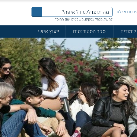
רסם אצלנו
למשל: מנהל עסקים, משפטים, שם המוסד
לימודים
סקר הסטודנטים
ייעוץ אישי