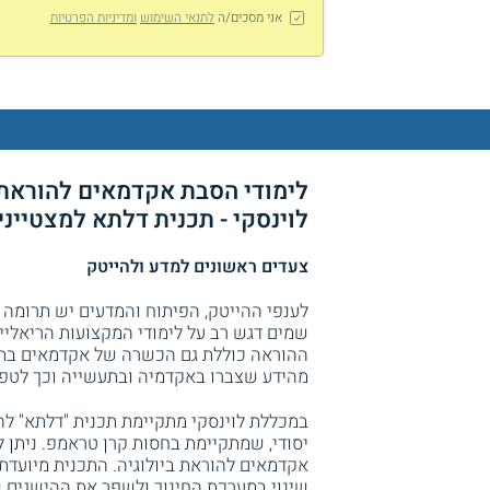
אני מסכים/ה
לתנאי השימוש
ומדיניות הפרטיות
לימודי הסבת אקדמאים להוראת 
לוינסקי - תכנית דלתא למצטייני
צעדים ראשונים למדע ולהייטק
לענפי ההייטק, הפיתוח והמדעים יש תרומה 
שמים דגש רב על לימודי המקצועות הריאלי
ההוראה כוללת גם הכשרה של אקדמאים בתחו
מהידע שצברו באקדמיה ובתעשייה וכך לטפ
במכללת לוינסקי מתקיימת תכנית "דלתא" 
יסודי, שמתקיימת בחסות קרן טראמפ. ניתן 
אקדמאים להוראת ביולוגיה. התכנית מיועדת
שינוי במערכת החינוך ולשפר את ההישגים ש