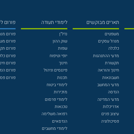
תארים מבוקשים
לימודי תעודה
פורום לי
משפטים
נדל"ן
פורום מנ
מנהל עסקים
שוק ההון
פורום מש
כלכלה
שפות
פורום תק
מדעי ההתנהגות
יופי וטיפוח
פורום כלכ
תקשורת
חינוך
פורום חינו
חינוך והוראה
פיננסים וניהול
פורום הנ
חשבונאות
תכנות
פורום פסי
מדעי המחשב
לימודי ביטוח
הנדסה
מזכירות
מדעי המדינה
לימודי פרסום
אדריכלות
טכנאות
עיצוב פנים
רפואה משלימה
פסיכולוגיה
הנדסאים
לימודי מחשבים