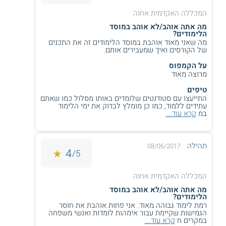
מבוא לאינדוקציה
ועוד
המכללה האקדמית אחוה
מתמטית
מה אתה אוהב/לא אוהב במוסד
הלימודים?
מה שאני מאוד אוהבת במוסד הלימודים זה את התכנים
של הקורסים ואיך שמעבירים אותם.
סגל הוראה
על הקמפוס
בראש המסלול עומדת מרצה בעלת תואר Ph.D המתמחה
בהוראת
מרוצה מאוד
פיזיקה
. היא מלמדת בחוג למדעים וכן בחוג למתמטיקה במכללה.
תחומי התמחותה הנוספים הם הוראת מתמטיקה וחינוך מתמטי
טיפים
לבתי ספר יסודיים.
התייעצו עם סטודנטים שלומדים באותו מסלול כמו שאתם
עתידים ללמוד, כמו כן מומלץ לבדוק את ימי הלימוד
במ
קרא עוד...
על מוסד הלימוד
המכללה האקדמית אחוה מציעה, בנוסף לתכניות התואר הראשון,
גם תואר שני M.Ed. מוסמך בחינוך במבחר מסלולים. ביניהם
תהילה
08/06/2017
4
מסלול חינוך מתמטי לבתי ספר יסודיים, מסלול מנהל מערכות
5/
חינוך, מסלול חינוך מיוחד ומסלול תרבות עם ישראל והוראתה.
המכללה האקדמית אחוה
רוצים ללמד מקצועות נוספים? קראו על
מה אתה אוהב/לא אוהב במוסד
הלימודים?
לימודי הוראת מדעים
רמת לימוד גבוהה מאוד. אני פחות אוהבת את חוסר
הגמישות שקיימת עבור אימהות לומדות ואנשי משפחה
במקרים ח
קרא עוד...