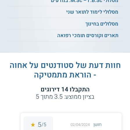
מסלולי B.Sc. ו – M.Sc. במדעים
נושאי הלימוד
מסלולי לימוד לתואר שני
אלגברה ליניארית
פתרון בעיות
מסלולים בחינוך
תארים וקורסים תומכי רפואה
גאומטריה אנליטית
תורת הקבוצות
יסודות הגאומטריה
חוקי לוגריתמים
חוות דעת של סטודנטים על
אחוה
- הוראת מתמטיקה
גאומטריה של המישור
חזקות ושורשים
התקבלו
14
דירוגים
עקרונות האריתמטיקה
תורת הפונקציות
בציון ממוצע:
3.5
מתוך
5
נוסחאות
יסודות באלגברה
בטריגונומטריה
5
5/
חושן
02/04/2024