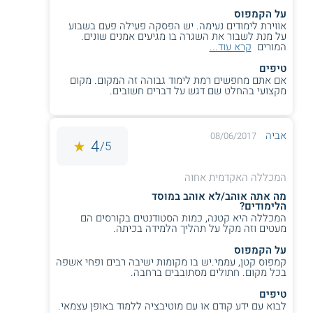
תנאי קבלה
על הקמפוס
אווירת לימודים נעימה. יש הפסקה פעילה פעם בשבוע
תנאי הקבלה באחוה
משתנים בהתאם למסלול הנבחר. למסלול
על מנת לשבור את השגרה בו מגיעים אמנים שונים.
יסודי מתקבלים מועמדים בעלי תעודת בגרות בממוצע של 90
המורים
קרא עוד...
ומעלה, הכוללת בגרות באנגלית ברמת 4 או 5 יחידות וכן 5 יחידות
טיפים
במקצוע נוסף. אופציה נוספת היא להתקבל לפי ציון התאמה של
אם אתם מחפשים רמת לימוד גבוהה זה המקום. מקום
535.
מקצועי בהחלט שם דגש על דברים חשובים.
למסלול העל יסודי מתקבלים מועמדים עם זכאות לתעודת בגרות
בממוצע 92 ומעלה, כולל בגרות באנגלית
ובגרות
במתמטיקה
ברמת 4 או 5 יחידות לימוד. אפשרות שנייה היא קבלה
אביה
08/06/2017
4
5/
על סמך ציון התאמה של 535.
תעודה
המכללה האקדמית אחוה
מה אתה אוהב/לא אוהב במוסד
בתום ההתמחות, תלמידים שעומדים בדרישות המסלול זכאים
הלימודים?
לתואר ראשון B.Ed. בחינוך וכן
לתעודת הוראה
.
המכללה היא קטנה, כמות הסטודנטים בקורסים הם
מעטים וזה מקל על תהליך הלמידה בכיתה.
על הקמפוס
קמפוס קטן, עממי.יש בו מקומות ישיבה רבים ופחי אשפה
** לתשומת לבך נכונות המידע עלולה להשתנות
בכל מקום. חתולים מסתובבים ברחבה.
מעת לעת. המידע המוצג כאן נכתב ונערך על ידי
טיפים
צוות האתר. למען הסר ספק בין האתר למוסד
לבוא עם ידע קודם או עם מוטיבציה ללמוד באופן עצמאי.