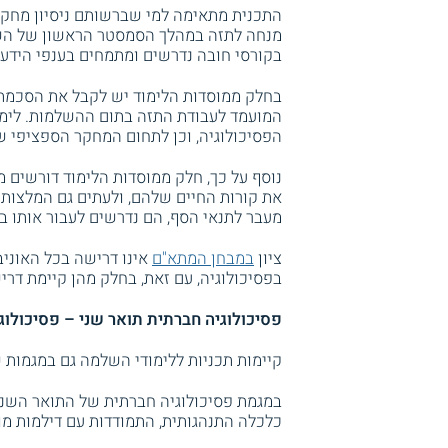
התכנית מתאימה למי שברשותם ניסיון מחקר
מנחה לתזה במהלך הסמסטר הראשון של השנ
בקורסי חובה נדרשים ומתמחים בענפי הידע
בחלק ממוסדות הלימוד יש לקבל את הסכמתו
המועמד לעבודת התזה בתום ההשלמות. לימו
הפסיכולוגיה, וכן לתחום המחקר הספציפי ש
נוסף על כך, חלק ממוסדות הלימוד דורשים מ
את קורות החיים שלהם, ולעתים גם המלצות 
מעבר לתנאי הסף, הם נדרשים לעבור אותו ב
ציון
במבחן המתא"ם
אינו דרישה בכל האוני
בפסיכולוגיה, עם זאת, בחלק מהן קיימת דרי
פסיכולוגיה חברתית תואר שני – פסיכולוג
קיימות תכניות ללימודי השלמה גם במגמות של
במגמת פסיכולוגיה חברתית של התואר השני 
כלכלה התנהגותית, התמודדות עם דילמות מו