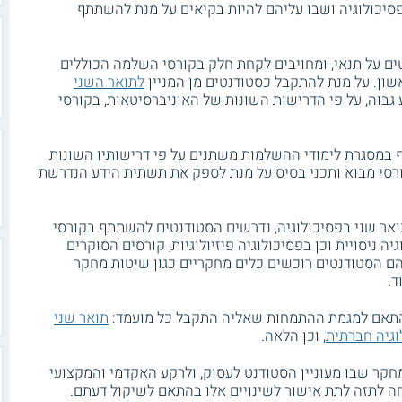
יכולוגיה ושבו עליהם להיות בקיאים על מנת להשתתף
ם על תנאי, ומחויבים לקחת חלק בקורסי השלמה הכוללים
שון. על מנת להתקבל כסטודנטים מן המניין
לתואר השני
גבוה, על פי הדרישות השונות של האוניברסיטאות, בקורסי
במסגרת לימודי ההשלמות משתנים על פי דרישותיו השונות
קורסי מבוא ותכני בסיס על מנת לספק את תשתית הידע הנדרשת
ואר שני בפסיכולוגיה, נדרשים הסטודנטים להשתתף בקורסי
ה ניסויית וכן בפסיכולוגיה פיזיולוגיות, קורסים הסוקרים
בהם הסטודנטים רוכשים כלים מחקריים כגון שיטות מחקר
ד.
 בהתאם למגמת ההתמחות שאליה התקבל כל מועמד:
תואר שני
וגיה חברתית
, וכן הלאה.
קר שבו מעוניין הסטודנט לעסוק, ולרקע האקדמי והמקצועי
 לתזה לתת אישור לשינויים אלו בהתאם לשיקול דעתם.