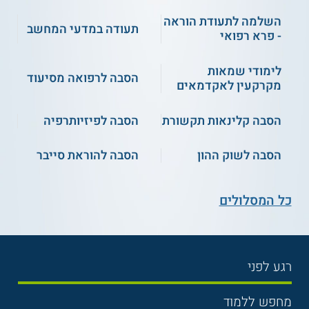
השלמה לתעודת הוראה
תעודה במדעי המחשב
- פרא רפואי
** לתשומת לבך נכונות המידע עלולה להשתנות
מעת לעת. המידע המוצג כאן נכתב ונערך על ידי
לימודי שמאות
צוות האתר. למען הסר ספק בין האתר למוסד
הסבה לרפואה מסיעוד
מקרקעין לאקדמאים
הלימודים לא מתקיים קשר מכל סוג שהוא.
הסבה קלינאות תקשורת
הסבה לפיזיותרפיה
למידע נוסף לחצו:
מכללת אחוה- המכללה
האקדמית אחוה
הסבה לשוק ההון
הסבה להוראת סייבר
כל המסלולים
רגע לפני
בחירת לימודים
מחפש ללמוד