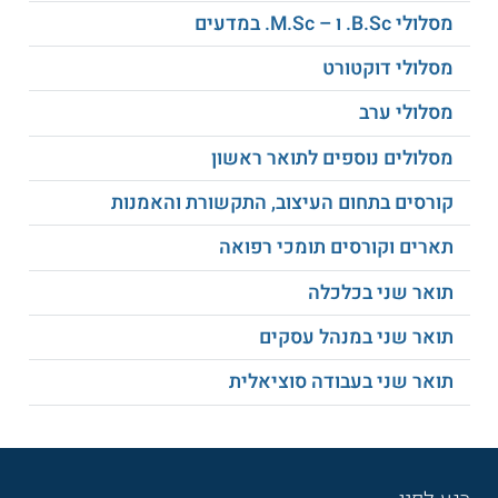
מסלולי B.Sc. ו – M.Sc. במדעים
קשת נושאי הלימוד היא רבת גוונים ורבדים. החוג לתולדות
האמנות שבאוניברסיטת חיפה מציע לכם אפשרויות בחירה מתוך
מסלולי דוקטורט
קורסים מיוחדים ומרתקים וביניהם:
מסלולי ערב
ביתני תערוכה נודעים
מסלולים נוספים לתואר ראשון
קורסים בתחום העיצוב, התקשורת והאמנות
ארכיטקטורה בעולם היווני
תארים וקורסים תומכי רפואה
היבטים בתקשורת כתרבות
תואר שני בכלכלה
תואר שני במנהל עסקים
המיתולוגיה הפרסית בראי אמנות האסלאם
תואר שני בעבודה סוציאלית
סגנון הרוקוקו
סוגיות באמנות ישראלית עכשווית