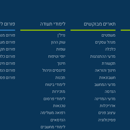
תארים מבוקשים
לימודי תעודה
פורום לי
משפטים
נדל"ן
פורום מנ
מנהל עסקים
שוק ההון
פורום מש
כלכלה
שפות
פורום תק
מדעי ההתנהגות
יופי וטיפוח
פורום כלכ
תקשורת
חינוך
פורום חינו
חינוך והוראה
פיננסים וניהול
פורום הנ
חשבונאות
תכנות
פורום פסי
מדעי המחשב
לימודי ביטוח
הנדסה
מזכירות
מדעי המדינה
לימודי פרסום
אדריכלות
טכנאות
עיצוב פנים
רפואה משלימה
פסיכולוגיה
הנדסאים
לימודי מחשבים