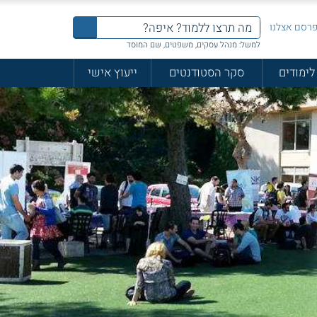
רסם אצלנו
למשל: מנהל עסקים, משפטים, שם המוסד
לימודים
סקר הסטודנטים
ייעוץ אישי