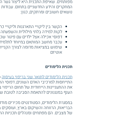
מפותחים. שאיפת התכנית היא ליצור גשר המ
המחקרים והידע החדשניים בתחום. עבודות מ
נושאים חשובים ומרתקים, כגון:
הקשר בין ליקויי התארגנות וליקויי כת
לקות למידה בלתי מילולית והשפעתה 
דפוסי אכילה אצל ילדים עם פיגור שכל
עכבר מחשב המותאם במיוחד לתלמידים
שימוש במציאות מדומה לצורך הקניית 
אוטיזם
תכנית הלימודים
תכנית הלימודים לתואר שני בריפוי בעיסוק
ס
התייחסות למרכיבי האדם השונים, דפוסי התנה
את ההתעניינות הייחודית של תחום הריפוי ב
הענף במנגנונים להתאמת הסביבה לטובת שי
במסגרת הלימודים, הסטודנטים מכירים מודלים
הבריאות, הרווחה והשיקום בארץ, ועוסקים 
של מצבים. הם מפתחים ומנהלים תכניות התע