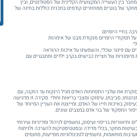
חבר בין העשייה המקצועית הקלינית של הסטודנטים, ובין
חקר של בוגרים ממחזורים קודמים בתכנית כוללות בחינה של
יבה בחיי היומיום
על תפקודי היומיום מנקודת מבט של אימהות
י
 עם פיגור שכלי, והשפעתו על איכות ההוראה
מיומנויות של חציית כבישים בקרב ילדים ומתבגרים עם
וקרת את שלבי התפתחות האדם מגיל הינקות עד הזקנה, עם
גותו, סביבתו, עיסוקו ומצבי בריאות וחולי. סקירה זו מדגישה
עיסוק באיכות חייו של האדם, ומייצגת את העניין המיוחד של
פור התפקוד של בני אדם במצבים שונים.
 ותיאוריות בריפוי ועיסוק, נחשפים לניהול ומדיניות שירותי
בשיטות מחקר, בכלי מדידה ובסטטיסטיקות להערכה ולניתוח
רבות מותאמות, נחשפים לטכנולוגיות מסייעות, מתנסים