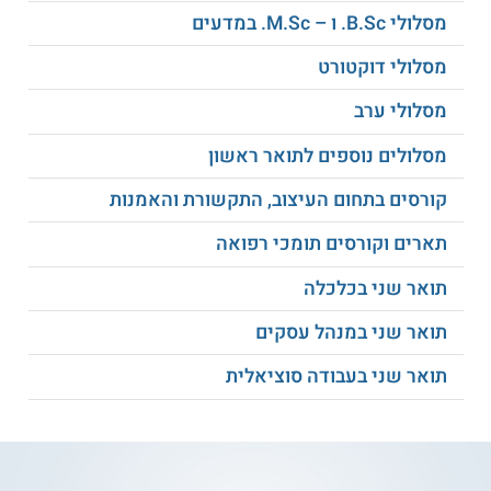
השיח
מסלולי B.Sc. ו – M.Sc. במדעים
מסלולי דוקטורט
טקסטים מקראיים מול
לשונות יהודיים בשירה
טקסטים עכשוויים
מסלולי ערב
מסלולים נוספים לתואר ראשון
המערכת הפונטית של
ועוד
העברית בת זמננו
קורסים בתחום העיצוב, התקשורת והאמנות
תארים וקורסים תומכי רפואה
העיצוב הלשוני בסיפורת
הישראלית המודרנית
תואר שני בכלכלה
תואר שני במנהל עסקים
תנאי קבלה
תואר שני בעבודה סוציאלית
המועמדים נדרשים להיות בוגרי תואר ראשון בלשון עברית עם
ממוצע ציונים של 80 ומעלה בחוג זה, וממוצע ציונים בחוג משני
(בכל תחום אחר) של מעל 76. המועמדים המתאימים מזומנים
למבחני קבלה, ועליהם לעבור ראיון אישי.
תעודה