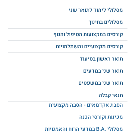
יצירת אפקט אירוני בשיח
סגנון ורטוריקה
מסלולי לימוד לתואר שני
מסלולים בחינוך
דפוסי התקשורת הלשונית
יחסים סמנטיים
קורסים במקצועות הטיפול והגוף
מסורת תימן של לשון חז"ל
שקיפות ואטימות
קורסים מקצועיים והשתלמויות
תואר ראשון בסיעוד
מבנה סינטטי בשפות
תמלול שיח טבעי
שמיות
תואר שני במדעים
תואר שני במשפטים
העברית הישראלית
תחדישים מילוניים
בפריפריה
תנאי קבלה
הסבת אקדמאים - הסבה מקצועית
ריבוי הפנים של משמעות
פרשנות אנאפורית
המילה
מכינות וקורסי הכנה
מסלולי .B.A במדעי הרוח והאמנויות
תורת הפרגמאטיקה וחקר
תופעות מורפולוגיות