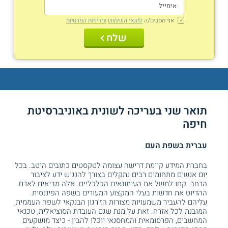
אני מסכים/ה
לתנאי השימוש
ומדיניות הפרטיות
שלח
תואר שני בעריכה לשונית באוניברסיטת
חיפה
עברית בשפת העם
בחברת המידע קיימת דרישה עצומה לטקסטים כתובים היטב. בכל
יום אנשים מתחומים רבים נתקלים בצורך להנגיש ידע לציבור
הרחב. קחו למשל את העיתונאים הכלכליים. אלה מביאים לאדם
ההדיוט את חדשות בעלי המקצוע המעורים בשפה הפיננסית.
עליהם להעביר משמעויות מצורות הז'רגון הבנקאי לשפה העממית,
המובנת לכל אזרח. זאת על מנת שגם העובדת הסוציאלית, טכנאי
המחשבים, הפרסומאית והמחסנאי יוכלו להבין - כיצד מושקעים