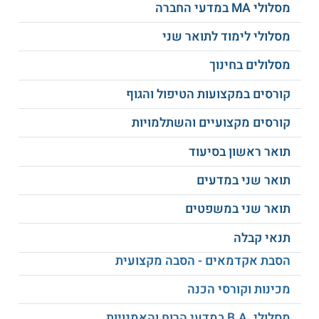
מסלולי MA במדעי החברה
שירה פאטמית
פרשנות הקוראן
מסלולי לימוד לתואר שני
שירתו של מחמוד
מסלולים בחינוך
בלשנות שמית
דרויש
קורסים במקצועות הטיפול והגוף
ספר הקמצנים
ועוד
קורסים מקצועיים והשתלמויות
תואר ראשון בסיעוד
דיני נישואין באסלאם
תואר שני במדעים
תואר שני במשפטים
קראו על עוד
מסלולים לתואר שני במדעי הרוח
תנאי קבלה
הסבת אקדמאים - הסבה מקצועית
סגל המרצים
מכינות וקורסי הכנה
ראש החוג הוא דוקטור לספרות ערבית, אשר רכש את השכלתו
בסורבון בפריז. אדם זה חיבר ספרים ומאמרים רבים, והוא עוסק
בעריכה וביקורת ספרותית. במסגרת מחקריו עסק בספרות ה-
מסלולי .B.A במדעי הרוח והאמנויות