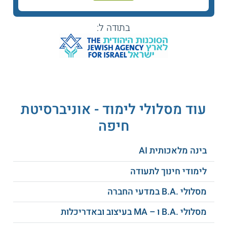
ספרות אהבה בתרבות
המג'אז ברטוריקה
הערבית
הערבית
בתודה ל:
ניתוח שירה קלאסית
קולוניאליזם בספרות
ספרות פלסטינית
פילוסופיה פוליטית
בישראל
עוד מסלולי לימוד - אוניברסיטת
חיפה
ספרות פמיניסטית
מסעות באסלאם
בינה מלאכותית AI
אסכולות תיאטרוניות
תורת הדקדוק הערבי
ומוסיקליות
לימודי חינוך לתעודה
מסלולי .B.A במדעי החברה
הסיפור הקולנועי
אטימולוגיה ערבית
הפלסטיני
מסלולי .B.A ו – MA בעיצוב ובאדריכלות