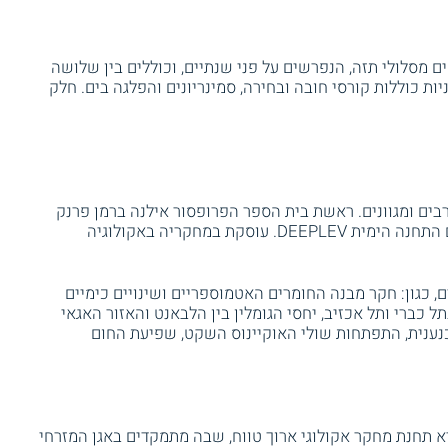
ם מסלולי תזה, הנפרשים על פני שנתיים, וכוללים בין שלושה
ות כוללות קורסי חובה ובחירה, סמינריונים והפלגה בים. חלק
ים ומגוונים. ראשת בית הספר הפרופסור אילנה ברמן פרנק
היא חוקרת ימית, המובילה מיזמי מחקר בהם התחנה הימית DEEPLEV. עוסקת במחקריה באקולוגיה
 כגון: חקר מבנה החומרים האטמוספריים ושינויים כימיים
ל כברי ותל אכזיב, יחסי הגומלין בין הלבאנט והאזור האגאי
כנענית, התפתחות שולי האוקיינוס השקט, שפיעת החום
 תחנת מחקר אקולוגי ארוך טווח, שבה מתמקדים באגן המזרחי