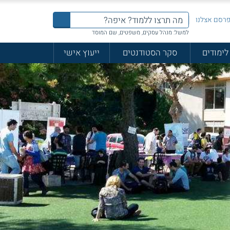
רסם אצלנו
למשל: מנהל עסקים, משפטים, שם המוסד
לימודים
סקר הסטודנטים
ייעוץ אישי