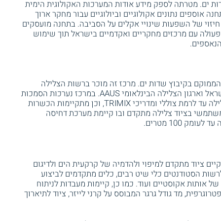
ות ים. מטרתה לספק מידע אודות המערכות האקולוגית הימית
נה אוספים נתונים אקולוגיים וביולוגיים עבור מחקר ארוך
 חיזוי של השפעות שינויי אקלים על הסביבה. בתחנה מועסקים
 פעולה עם מרכזים מחקריים ואקדמיים בישראל תוך שימוש
הנאספים.
הממוקם בקיבוץ שדות ים. מרכז זה מוכר ברשות הצלילה
הישראלית והוא פועל תחת חוק הצלילה הישראל וארגון הצלילה הבינלאומי AAUS. במרכז נערכות הסמכות
לסטודנטים צוללים ולחוקרים בכל רמות הצלילה עד לרמת צוללי ומדריכי TRIMIX, וכן מתקיימות הכשרות
ם מטעם ארגון AAUS. במרכז משתמשי בציוד צלילה מתקדם ובו קיימת מערכת דחיסה
ק 100 מטרים.
יים ציוד מתקדם למיפוי ולהדמיה של קרקעית הים ולדיגום
רשות הסטודנטים כלי שיט רבים, כלים מתקדמים לביצוע
ל אותות אקוסטיים ועוד. כמו כן, קיימות מעבדות לניתוח
טרוגרפית, מד גודל גרגר המבוסס על קרני לייזר, ציוד לתיארוך