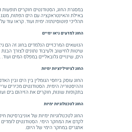
במסגרת החוג, הסטודנטים חוקרים תופעות ו
באילת והאינטראקציה עם הים הפתוח, מנגנוני
תהליכי פוטוסינתזה ימית ועוד. קראו עוד על
החוג למדעים גיאו ימיים
הנושאים המרכזיים הנלמדים בחוג זה הם גיא
שיטות לחישוב ולעיבוד נתונים לצורך הבנת 
הים, שינויים גלובאליים במפלס המים ועוד
החוג לציוויליזציות ימיות
החוג עוסק ביחסי הגומלין בין הים ובין האד
וההיסטוריה הימית. הסטודנטים מכירים ערי
בתקופות שונות, חוקרים את הזיהום בים ועו
החוג לטכנולוגיות ימיות
החוג לטכנולוגיות ימיות של אוניברסיטת חי
לקדם את המחקר הימי. הסטודנטים לומדים כ
אתגרים במחקר הימי של היום.