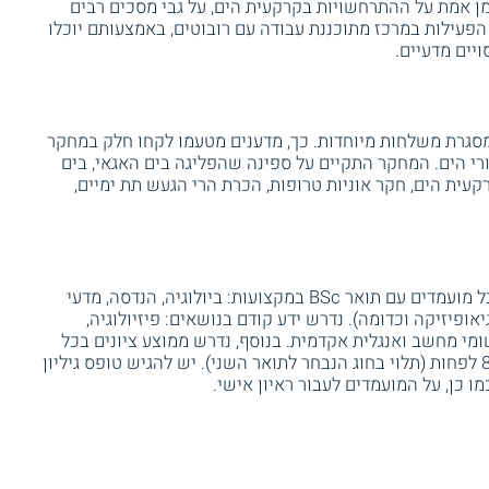
 אמת על ההתרחשויות בקרקעית הים, על גבי מסכים רבים
הפעילות במרכז מתוכננת עבודה עם רובוטים, באמצעותם יוכלו
יים מדעיים.
גרת משלחות מיוחדות. כך, מדענים מטעמו לקחו חלק במחקר
רי הים. המחקר התקיים על ספינה שהפליגה בים האגאי, בים
קעית הים, חקר אוניות טרופות, הכרת הרי הגעש תת ימיים,
ללימודי תואר שני במדעי הים יכולים להתקבל מועמדים עם תואר BSc במקצועות: ביולוגיה, הנדסה, מדעי
יאופיזיקה וכדומה). נדרש ידע קודם בנושאים: פיזיולוגיה,
ישומי מחשב ואנגלית אקדמית. בנוסף, נדרש ממוצע ציונים בכל
אחד מחוגי התואר הראשון של בין 80 ל – 85 לפחות (תלוי בחוג הנבחר לתואר השני). יש להגיש טופס גיליון
מו כן, על המועמדים לעבור ראיון אישי.