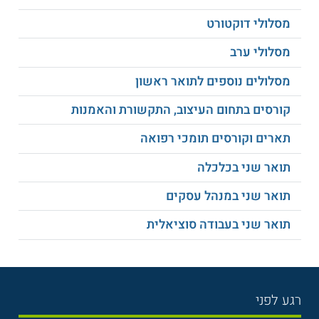
משתנים בהתאם למגמות הלימוד הנבחרות.
מסלולי דוקטורט
קיראו עוד על:
תנאי קבלה
מסלולי ערב
קראו גם על
תנאי קבלה לסטטיסטיקה
מסלולים נוספים לתואר ראשון
סיום הלימודים ואפשרויות תעסוקה
קורסים בתחום העיצוב, התקשורת והאמנות
בתום לימודי תואר שני בסטטיסטיקה של אוניברסיטת חיפה,
תארים וקורסים תומכי רפואה
הבוגרים אשר עמדו בכל דרישות החוג, יקבלו תואר שני "מוסמך
בסטטיסטיקה" במגמת התמחותם. לאחר קבלת התואר יוכלו
תואר שני בכלכלה
הבוגרים להמשיך ללימודים מתקדמים בתחום או להשתלב
במחקר, במכונים סטטיסטיים, בחברות וארגונים שונים.
תואר שני במנהל עסקים
למידע נוסף לחצו:
אוניברסיטת חיפה
תואר שני בעבודה סוציאלית
רגע לפני