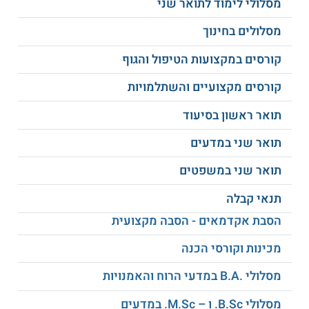
מסלולי לימוד לתואר שני
מסלולים בחינוך
מגמת לוגיסטיקה M.A -
כיום, יותר ויותר
חברות וארגונים גדולים בעולם זקוקים לניהול
קורסים במקצועות הטיפול והגוף
מקצועי. תהליך הניהול הינו תהליך מורכב
ביותר וכולל תהליכי תכנון, אספקה, אחסון,
קורסים מקצועיים והשתלמויות
שינוע ועוד תהליכים פנימיים רבים, שאינם
יכולים להתבצע ללא נוכחות של מנהל לוגיסטי
תואר ראשון בסיעוד
מקצועי.
תואר שני במדעים
הלוגיסטיקה הינה תחום לימוד אקדמי נרחב
תואר שני במשפטים
החופן בתוכו תהליכי עבודה רבים.
לימודי
לוגיסטיקה
לתואר שני מקנים לסטודנטים ידע
תנאי קבלה
בניהול מלאי, פרויקטים, אספקה, רכש, ביצוע,
הסבת אקדמאים - הסבה מקצועית
תמיכה, אופטימיזציה, שימוש במערכות מידע
לוגיסטיות ועוד.
מכינות וקורסי הכנה
מסלולי .B.A במדעי הרוח והאמנויות
משך הלימודים ותנאי הקבלה לתואר שני בסטטיסטיקה
מסלולי B.Sc. ו – M.Sc. במדעים
משך הלימודים ותנאי הקבלה לתואר שני בחוג לסטטיסטיקה