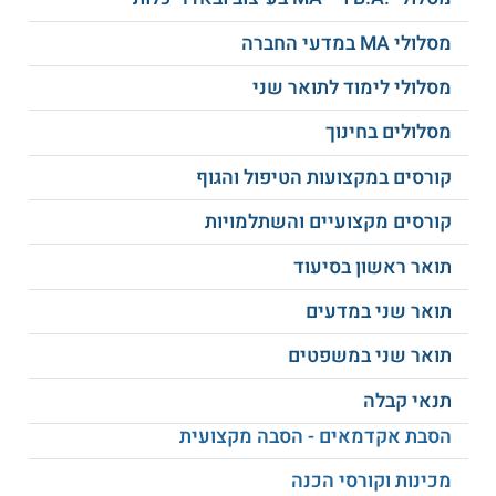
מסלולי MA במדעי החברה
יחסי גומלין של צמחים
גנטיקה של אוכלוסיות
ובעלי חיים
מסלולי לימוד לתואר שני
מסלולים בחינוך
איסוף נתונים וניתוח
אקולוגיה של
תוצאות מדעיות
אוכלוסיות
קורסים במקצועות הטיפול והגוף
השתלמות הסמכה
קורסים מקצועיים והשתלמויות
ועוד
למחקר בבעלי חיים
תואר ראשון בסיעוד
תואר שני במדעים
תנאי הקבלה ומבנה הלימודים
תואר שני במשפטים
למסלול לימודים זה יתקבלו בוגרי תואר ראשון
במדעי החיים (B.Sc.), ממוסד מוכר להשכלה גבוהה,
תנאי קבלה
שציונם הסופי המשוקלל הוא לפחות 83. הלימודים
הסבת אקדמאים - הסבה מקצועית
במסלול זה כוללים כתיבת עבודת גמר מחקרית
(תיזה). תכנית הלימודים כוללת קורסי חובה, קורסי
מכינות וקורסי הכנה
בחירה וקורסי עזר ללא ניקוד. משך הלימודים הוא