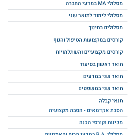
פסיכולוגיים
מסלולי MA במדעי החברה
מסלולי לימוד לתואר שני
התמודדות של
טיפול בבעיות קשב
משפחות
מסלולים בחינוך
קורסים במקצועות הטיפול והגוף
מנהיגות אתית בארגוני
ועוד
חינוך
קורסים מקצועיים והשתלמויות
תואר ראשון בסיעוד
תהליכי למידה וזיכרון
בגיל הרך
תואר שני במדעים
תואר שני במשפטים
סגל המרצים
תנאי קבלה
ראש המגמה
לתואר שני באוטיזם ולקויות התפתחותיות
הסבת אקדמאים - הסבה מקצועית
באוניברסיטת חיפה הינה דוקטור בחינוך מיוחד עם התמחות
באוטיזם מטעם אוניברסיטת Purdue בארצות הברית. במסגרת
מכינות וקורסי הכנה
מחקריה היא עוסקת בתקשורת תומכת וחליפית, הטמעת
טכנולוגיות ויישומי מחשב בחינוך, התמודדות עם לקויות תקשורת
ועיכובי התפתחות, ועוד.
מסלולי .B.A במדעי הרוח והאמנויות