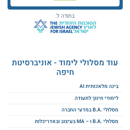
בתודה ל:
התערבות באינטרנט
מושג העצמי
האדם החירש בקולנוע
טכנולוגיות סיוע
נעורים בעידן הדיגיטלי
לקויות תקשורת
עוד מסלולי לימוד - אוניברסיטת
חיפה
מתבגרים עם מוגבלות
מחוננות ומצוינות
בינה מלאכותית AI
התפתחות שפה ודיבור
חינוך אלטרנטיבי
לימודי חינוך לתעודה
תפישה מולטי-סנסורית
פסיכולוגיה חיובית
מסלולי .B.A במדעי החברה
מסלולי .B.A ו – MA בעיצוב ובאדריכלות
היבטים נוירו
התפתחות המשחק