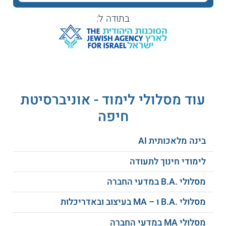
בתודה ל:
מגדר ותרבות
לימודי גבריות
פופולרית
הבנייה תרבותית
ועוד
של נשיות וגבריות
עוד מסלולי לימוד - אוניברסיטת
פרטים נוספים
חיפה
הלימודים מתקיימים בשני מסלולים, מסלול עם תיזה ומסלול עם
בחינת גמר:
בינה מלאכותית AI
לימודי חינוך לתעודה
המסלול הראשון נפרש על פני 3 שנים, כאשר
שנתיים מתוכן מוקדשות ללימודי הקורסים
מסלולי .B.A במדעי החברה
והשנה האחרונה מוקדשת לכתיבת התיזה.
מסלולי .B.A ו – MA בעיצוב ובאדריכלות
מסלולי MA במדעי החברה