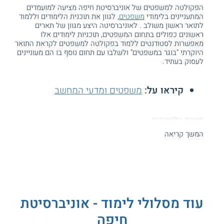
הפקולטה למשפטים של אוניברסיטת חיפה מציעה למועמדים
המתעניינים בלימודי
משפטים
, לגוון את תוכנית הלימודים וללמוד
לתואר ראשון משולב . לאוניברסיטה היצע מגוון של תארים
ראשונים כפולים בתחום המשפטים, תוכניות לימודים אלו
מאפשרות לסטודנטים ללמוד בפקולטה למשפטים לקראת התואר
היוקרתי "בוגר במשפטים" ולשלבו עם תחום נוסף בו הם מעוניינים
לעסוק בעתיד.
קיראו על:
משפטים ומדעי המחשב
מטרת הלימודים
המשך קריאה
המשפט המודרני דוגל ברעיון כי עורכי הדין והמשפטנים צריכים
להרחיב את ידיעותיהם גם במקצועות אשר "הולכים יד ביד" עם
תחום המשפט. בין מקצועות אלו ניתן למצוא את מדעי המחשב.
אוניברסיטת חיפה מציעה לסטודנטים בפקולטה למשפטים, לימודי
תואר ראשון
משולב במשפטים ובמדעי המחשב.
לימודים אלו יקנו לבוגרים שני תארים, תואר LL.B במשפטים ותואר
עוד מסלולי לימוד - אוניברסיטת
B.A במדעי המחשב. מטרתה של תוכנית לימודים זו היא להקנות
למשפטנים לעתיד, גם ידע בתחום
מדעי המחשב
ושפות תכנות, כדי
חיפה
שיוכלו להשתלב בעתיד במגוון חברות של טכנולוגיה עילית.