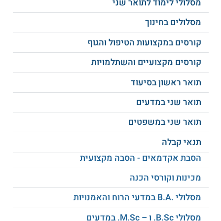
מסלולי לימוד לתואר שני
ראשון בחינוך
יידרשו ללמוד גם קורס בחירה בהיקף 2 נקודות זכות.
מסלולים בחינוך
אפשרויות תעסוקה בתום הלימודים
קורסים במקצועות הטיפול והגוף
עם סיום הקורס, בוגרי החוג לספרנות ומידענות יכולים להשתלב
במשרות רבות בארגונים ומוסדות שונים, ביניהן: עבודה במגזר
קורסים מקצועיים והשתלמויות
העסקי או הציבורי, באקדמיה או בארגונים תעשייתיים שונים. בוגרי
החוג למידענות וספרנות של אוניברסיטת חיפה משתלבים
תואר ראשון בסיעוד
במקומות עבודה בצורה מקצועית יותר, שכן הם מגיעים עם ידע
תיאורטי ומעשי. כמו כן, קיימים הרבה גופים אשר נמצאים בקשר
תואר שני במדעים
מתמיד עם תוכנית לימודים זו, במטרה מכוונת לקלוט את בוגרי
התוכנית במקומות העבודה.
תואר שני במשפטים
למידע נוסף לחצו:
אוניברסיטת חיפה
תנאי קבלה
הסבת אקדמאים - הסבה מקצועית
מכינות וקורסי הכנה
מסלולי .B.A במדעי הרוח והאמנויות
מסלולי B.Sc. ו – M.Sc. במדעים