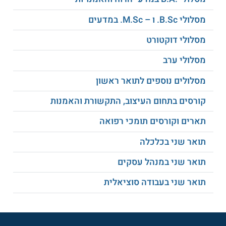
תואר ראשון במדעי המדינה
או בתחום אחר בעל
זיקה רלוונטית. לתכניות עם כתיבת תזה דרושים ציון
מסלולי B.Sc. ו – M.Sc. במדעים
ממוצע בחוג הראשי של 82 לפחות, ציון ממוצע בחוג
המשני שאינו נמוך מ – 76, עמידה בראיון קבלה
מסלולי דוקטורט
והמלצות אקדמיות. לתכניות ללא תזה דרושים
ממוצע ציונים בחוג הראשי שאינו פוחת מ – 80,
מסלולי ערב
וציון בחוג המשני של 76 ומעלה. מועמדים
שהתקבלו מרקע שאינו מדעי מדינה, נדרשים במספר
מסלולים נוספים לתואר ראשון
קורסי השלמה הנערכים בקיץ: מבוא לממשל
קורסים בתחום העיצוב, התקשורת והאמנות
ופוליטיקה, מבוא למנהל ציבורי והמערכת הפוליטית
הישראלית.
תארים וקורסים תומכי רפואה
בין נושאי הלימוד
תואר שני בכלכלה
תואר שני במנהל עסקים
לאומיות ורב תרבותיות
זכויות אדם
תואר שני בעבודה סוציאלית
הסכסוך הערבי ישראלי
צדק בינלאומי