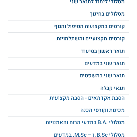
מסלולי לימוד לתואר שני
של 85 לפחות בפרק האנגלית בבחינה הפסיכומטרית או ציון של
185 לפחות במבחן אמי"ר.
מסלולים בחינוך
תעודת הוראה בשילוב ב"א בארכיאולוגיה
קורסים במקצועות הטיפול והגוף
אוניברסיטת חיפה מציעה מסלול מקוצר ללימודי תואר ראשון
קורסים מקצועיים והשתלמויות
בארכיאולוגיה המשולבים עם תעודת הוראה ללא עלות נוספת.
משך הלימודים במסלול זה הינו 3 שנים בלבד, כאשר בסיומו
תואר ראשון בסיעוד
מתקבלת תעודת הוראה בשל"ח וידיעות הארץ ותואר ראשון
בארכיאולוגיה.
תואר שני במדעים
למידע נוסף לחצו:
אוניברסיטת חיפה
תואר שני במשפטים
תנאי קבלה
הסבת אקדמאים - הסבה מקצועית
מכינות וקורסי הכנה
מסלולי .B.A במדעי הרוח והאמנויות
מסלולי B.Sc. ו – M.Sc. במדעים