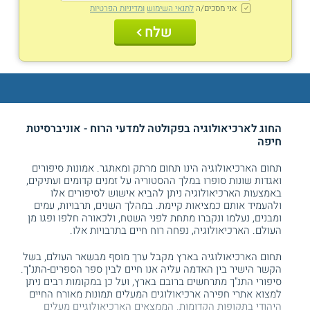
אני מסכים/ה
לתנאי השימוש
ומדיניות הפרטיות
שלח
החוג לארכיאולוגיה בפקולטה למדעי הרוח - אוניברסיטת
חיפה
תחום הארכיאולוגיה הינו תחום מרתק ומאתגר. אמונות סיפורים
ואגדות שונות סופרו במלך ההסטוריה על זמנים קדומים ועתיקים,
באמצעות הארכיאולוגיה ניתן להביא אישוש לסיפורים אלו
ולהעמיד אותם כמציאות קיימת. במהלך השנים, תרבויות, עמים
ומבנים, נעלמו ונקברו מתחת לפני השטח, ולכאורה חלפו ופגו מן
העולם. הארכיאולוגיה, נפחה רוח חיים בתרבויות אלו.
תחום הארכיאולוגיה בארץ מקבל ערך מוסף מבשאר העולם, בשל
הקשר הישיר בין האדמה עליה אנו חיים לבין ספר הספרים-התנ"ך.
סיפורי התנ"ך מתרחשים ברובם בארץ, ועל כן במקומות רבים ניתן
למצוא אתרי חפירה ארכיאולוגים המעלים תמונות מאורח החיים
היהודי בתקופות הקדומות. הממצאים הארכיאולוגיים מעלים