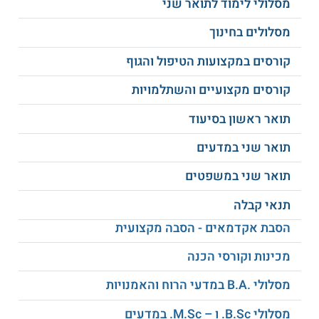
מסלולי לימוד לתואר שני
אוניברסיטת חיפה מציעה לימודי מדעי המחשב לתלמידי תיכון
מצטיינים ובעלי מוטיבציה להשתלב בלימודים אקדמיים. התוכנית
מסלולים בחינוך
מאפשרת מסלול ישיר לתואר ראשון במדעי המחשב באמצעות
דחיית השירות הצבאי. הקורסים מועברים באמצעות סגל אקדמי
קורסים במקצועות הטיפול והגוף
בכיר ובכיתות לימוד קטנות, המאפשרות לימודים אחד על אחד.
תוכנית הלימודי נמשכת 4 שנים במשך שני ימי לימוד.
קורסים מקצועיים והשתלמויות
למידע נוסף לחצו:
אוניברסיטת חיפה
תואר ראשון בסיעוד
תואר שני במדעים
תואר שני במשפטים
תנאי קבלה
הסבת אקדמאים - הסבה מקצועית
מכינות וקורסי הכנה
מסלולי .B.A במדעי הרוח והאמנויות
מסלולי B.Sc. ו – M.Sc. במדעים