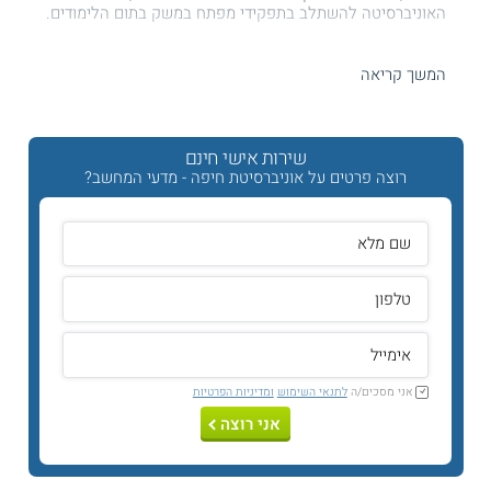
האוניברסיטה להשתלב בתפקידי מפתח במשק בתום הלימודים.
מטרת הלימודים
המשך קריאה
מטרת הלימודים בחוג היא לאפשר לסטודנטים להשתלב במגוון
עבודות בתחומי התוכנה ומערכות המידע ובעיסוקים בינתחומיים,
וכן להכין את הסטודנטים לתארים מתקדמים רלוונטיים.
שירות אישי חינם
תכנית הלימודים
רוצה פרטים על אוניברסיטת חיפה - מדעי המחשב?
לימודי מדעי המחשב באוניברסיטת חיפה מתחלקים למסלול חד
חוגי, המסלול דו חוגי והתוכנית המשותפת למשפטים ומדעי
המחשב. הלימודים במסלול החד חוגי כוללים קורסים שונים כגון:
מבוא למדעי המחשב, מבוא לחומרה, תכנות מונחים עצמים, מבני
נתונים, מערכות הפעלה, שיטות הסתברותיות, מודלים חישוביים
ועוד. הלימודים במסלול הדו חוגי משלבים קורסי חובה במדעי
המחשב כגון: מודלים חישוביים, מבנה מהדרים, ארגון המחשב
ושפות סף, תכנות מונחים ועצמים ועוד. כמו כן, במסלול זה ישלבו
הסטודנטים
לימודי מתמטיקה
ומקצועות בחירה במדעי המחשב.
אני מסכים/ה
לתנאי השימוש
ומדיניות הפרטיות
מסלולי התמקדות
אני רוצה
מסלול חד חוגי עם התמקדות במדעים
ויזואליים.