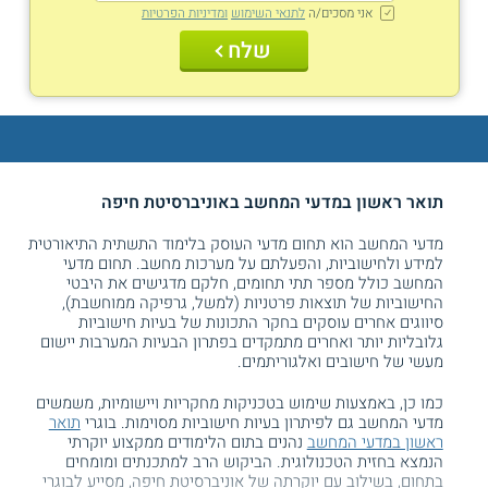
אני מסכים/ה
לתנאי השימוש
ומדיניות הפרטיות
שלח
תואר ראשון במדעי המחשב באוניברסיטת חיפה
מדעי המחשב הוא תחום מדעי העוסק בלימוד התשתית התיאורטית
למידע ולחישוביות, והפעלתם על מערכות מחשב. תחום מדעי
המחשב כולל מספר תתי תחומים, חלקם מדגישים את היבטי
החישוביות של תוצאות פרטניות (למשל, גרפיקה ממוחשבת),
סיווגים אחרים עוסקים בחקר התכונות של בעיות חישוביות
גלובליות יותר ואחרים מתמקדים בפתרון הבעיות המערבות יישום
מעשי של חישובים ואלגוריתמים.
כמו כן, באמצעות שימוש בטכניקות מחקריות ויישומיות, משמשים
מדעי המחשב גם לפיתרון בעיות חישוביות מסוימות. בוגרי
תואר
ראשון במדעי המחשב
נהנים בתום הלימודים ממקצוע יוקרתי
הנמצא בחזית הטכנולוגית. הביקוש הרב למתכנתים ומומחים
בתחום, בשילוב עם יוקרתה של אוניברסיטת חיפה, מסייע לבוגרי