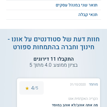
תואר שני במנהל עסקים
קבלה משוקללת: מעבר ראיון קבלה, וממוצע בגרויות 80-84, או
פסיכומטרי 520 ובגרות מלאה.
תנאי קבלה
מתקבלים ללימודים?
מחשבון סיכויי קבלה
.
חוות דעת של סטודנטים על
אונו -
תעודה
חינוך וחברה בהתמחות ספורט
סטודנטים שמסיימים את כל המטלות הנדרשות מקבלים תואר
ראשון B.A בחינוך וחברה ושלוש תעודות הכשרה בספורט מטעם
התקבלו
11
דירוגים
הקריה האקדמית אונו.
בציון ממוצע:
4.0
מתוך
5
למידע נוסף לחצו:
הקריה האקדמית אונו - לימודי
תואר ראשון ושני
מוחמד
31/10/2020
4
5/
הקריה האקדמית אונו
מה אתה אוהב/לא אוהב במוסד