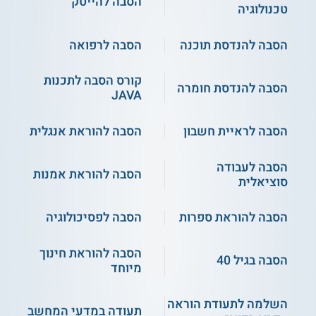
הסבה להייטק
טכנולוגיה
בוגרי תואר ראשון במדעים - ממוצע 70 ומעלה
מי שנותרה להם הגשת סמינריונים בלבד
לחובות התואר וממוצע הציונים שלהם עומד
הסבה להנדסת תוכנה
הסבה לרפואה
בתנאי הקבלה יכולים להירשם על תנאי
נערכים מבחנים חוגיים - בחוג למתמטיקה
קורס הסבה לתכנות
ואנגלית.
הסבה להנדסת חומרה
JAVA
הסבה לראיית חשבון
הסבה להוראת אנגלית
תעודה
בוגרים שמשלימים את כל חובותיהם בתכנית מקבלים תעודת
הסבה לעבודה
הוראה לפי תחום התמחותם מטעם המכללה האקדמית אורנים.
הסבה להוראת אמנות
סוציאלית
** לתשומת לבך נכונות המידע עלולה להשתנות
הסבה להוראת ספרות
הסבה לפסיכולוגיה
מעת לעת. המידע המוצג כאן נכתב ונערך על ידי
צוות האתר. למען הסר ספק בין האתר למוסד
הסבה להוראת חינוך
הסבה בגיל 40
הלימודים לא מתקיים קשר מכל סוג שהוא.
מיוחד
השלמה לתעודת הוראה
למידע נוסף לחצו:
מכללת אורנים - המכללה
תעודה במדעי המחשב