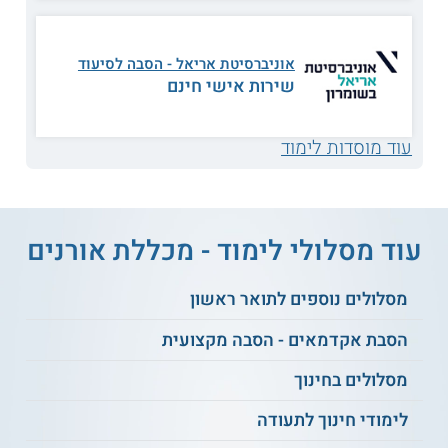
נושאי הלימוד
אוניברסיטת אריאל - הסבה לסיעוד
שירות אישי חינם
הקניית כתיבה וקריאה
ניווט כיתה
עוד מוסדות לימוד
פסיכולוגיה
הערכה חינוכית
התפתחותית
תכנון לימודים
מחשבת החינוך
עוד מסלולי לימוד - מכללת אורנים
אינטגרטיבי
מסלולים נוספים לתואר ראשון
מורים בסביבה
זהות ומעגל השנה
מתוקשבת
הסבת אקדמאים - הסבה מקצועית
מסלולים בחינוך
הוראה בכיתות
סוציולוגיה של חינוך
הטרוגניות
לימודי חינוך לתעודה