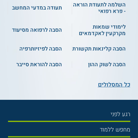
השלמה לתעודת הוראה
תעודה במדעי המחשב
- פרא רפואי
** לתשומת לבך נכונות המידע עלולה להשתנות
מעת לעת. המידע המוצג כאן נכתב ונערך על ידי
לימודי שמאות
הסבה לרפואה מסיעוד
צוות האתר. למען הסר ספק בין האתר למוסד
מקרקעין לאקדמאים
הלימודים לא מתקיים קשר מכל סוג שהוא.
הסבה קלינאות תקשורת
הסבה לפיזיותרפיה
למידע נוסף לחצו:
מכללת אורנים - המכללה
האקדמית לחינוך
הסבה לשוק ההון
הסבה להוראת סייבר
כל המסלולים
רגע לפני
בחירת לימודים
מחפש ללמוד