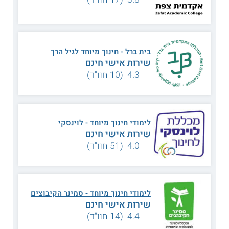
המיומנויות הנדרשות לטפל ולחנך ילדים אשר נמצאים על הרצף
האוטיסטי, לשם כך הם לומדים על תקשורת חלופית תומכת ועל
טכנולוגיות סיוע. כמו כן, הם לומדים על שילוב של אמצעים שונים,
כמו אמנות פלסטית, אשר מסייעים בשיקום ובשילוב התלמידים
עם צרכים מיוחדים.
בית ברל - חינוך מיוחד לגיל הרך
שירות אישי חינם
תכנית הלימודים היא רב ממדית הכוללת התייחסות לשלל
4.3 (10 חוו"ד)
ההיבטים שהתלמידים מתמודדים איתם, כמו היבטים חברתיים,
רגשיים, לימודיים והתנהגותיים. הסטודנטים לומדים על קשיי
התקשרות בשפה הדבורה ועל דרכים לאיתור תלמידים הנמצאים
במקומות השונים על
הספקטרום האוטיסטי
. כמו כן, הם רוכשים
כלים לעבודה שיקומית עם ילדים הסובלים מ - CP ועל השפעת
הלקויות על המערך המשפחתי של הילדים.
לימודי חינוך מיוחד - לוינסקי
שירות אישי חינם
מתכונת הלימוד
4.0 (51 חוו"ד)
משך
לימודי החינוך
הוא כארבע שנים. מתכונת הלימוד כוללת
לימודי חינוך מיוחד, לימודי תעודת הוראה של החינוך המיוחד,
לימודי התמחות באוטיזם והכשרה מעשית.
לימודי חינוך מיוחד - סמינר הקיבוצים
נושאי לימוד
שירות אישי חינם
4.4 (14 חוו"ד)