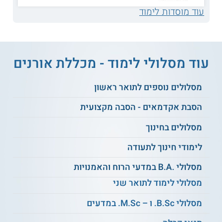
הליכי הערכה
סוציולוגיה של החינוך
עוד מוסדות לימוד
פונקציונאלית
דידקטיקה של החינוך
התפתחות שפה ודיבור
המיוחד
עוד מסלולי לימוד - מכללת אורנים
עולמו הרגשי של ילד
תרפיה בהבעה וביצירה
מסלולים נוספים לתואר ראשון
עם צרכים מיוחדים
הסבת אקדמאים - הסבה מקצועית
טכנולוגיות ושימושי
תקשורת חלופית
מסלולים בחינוך
מחשב בחינוך המיוחד
תומכת
לימודי חינוך לתעודה
הבניית למידה
תפקידו של מורה
מסלולי .B.A במדעי הרוח והאמנויות
לתלמידים על רצף
השילוב
האוטיזם
מסלולי לימוד לתואר שני
מסלולי B.Sc. ו – M.Sc. במדעים
שיטות טיפול של
תלמידים על הרצף
ועוד