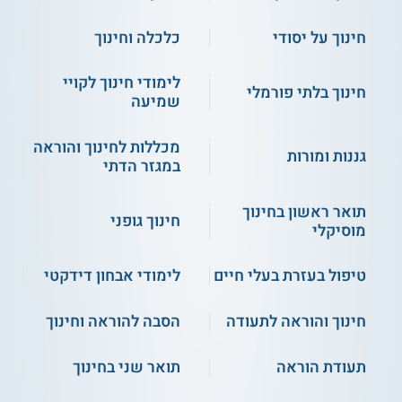
88 - 92
ציון סיווג באנגלית
חינוך על יסודי
כלכלה וחינוך
ציון יע"ל לסיווג עברית למי ששפת ההוראה
שלהם אינה עברית
לימודי חינוך לקויי
ראיון קבלה לחוג לחינוך מיוחד
חינוך בלתי פורמלי
שמיעה
מועמדים שאינם עומדים בתנאי הקבלה
הרגילים - באפשרותם לפנות למרכז הייעוץ
מכללות לחינוך והוראה
וההרשמה ולהגיש מועמדות ללימודים ולועדת
גננות ומורות
במגזר הדתי
חריגים
תואר ראשון בחינוך
חינוך גופני
מוסיקלי
מחפשים להתקבל בלי הפסיכומטרי?
לימודי
חינוך מיוחד ללא פסיכומטרי
טיפול בעזרת בעלי חיים
לימודי אבחון דידקטי
תעודה
חינוך והוראה לתעודה
הסבה להוראה וחינוך
הסטודנטים אשר עמדו בכל המטלות הנדרשות, לרבות השלמת
ההכשרה המעשית, מקבלים תואר בוגר B.Ed בהוראה בהתמחות
תעודת הוראה
תואר שני בחינוך
חינוך מיוחד ותעודת הוראה בחינוך המיוחד לגילים 6–21 מטעם
מכללת אורנים.