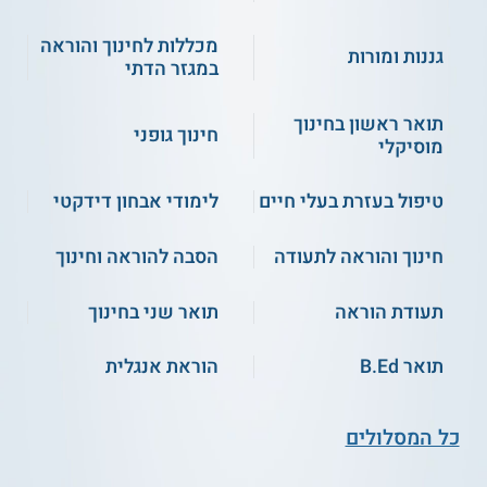
הלימודים בתכנית מסעות הם מגוונים, הם כוללים סדנאות מעשיות,
מכללות לחינוך והוראה
סמינרים, ימי עיון וכנסים, קמפוסים מחקריים וכן שותפות עם
גננות ומורות
במגזר הדתי
ארגונים מחוץ למכללה, בתחום הסביבתי והחברתי.
כמו כן, ישנה אפשרות לתואר ראשון בגיאוגרפיה ותעודת הוראה
תואר ראשון בחינוך
בשלוש שנים בלבד.
חינוך גופני
מוסיקלי
נושאי הלימוד
טיפול בעזרת בעלי חיים
לימודי אבחון דידקטי
בין הנושאים הנכללים בתכנית זו:
חינוך והוראה לתעודה
הסבה להוראה וחינוך
גיאוגרפיה חברתית
אלטרנטיבות בחינוך
תעודת הוראה
תואר שני בחינוך
חינוך חברתי קהילתי
קבוצה, ארגון וקהילה
תואר B.Ed
הוראת אנגלית
תכנון המרחב הישראלי
קיימות וסביבה במערכת החינוך
אקטיביזם חברתי והובלת שינויים
כל המסלולים
ועוד